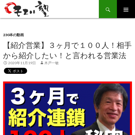
Search
SKIP
TO
CONTENT
230本の動画
【紹介営業】３ヶ月で１００人！相手
から紹介したい！と言われる営業法
2020年11月19日
木戸一敏