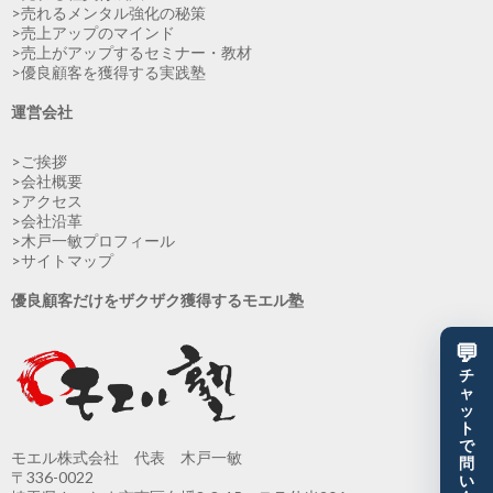
>売れるメンタル強化の秘策
>売上アップのマインド
>売上がアップするセミナー・教材
>優良顧客を獲得する実践塾
運営会社
>ご挨拶
>会社概要
>アクセス
>会社沿革
>木戸一敏プロフィール
>サイトマップ
優良顧客だけをザクザク獲得するモエル塾
💬
チ
ャ
ッ
ト
で
モエル株式会社 代表 木戸一敏
問
〒336-0022
い