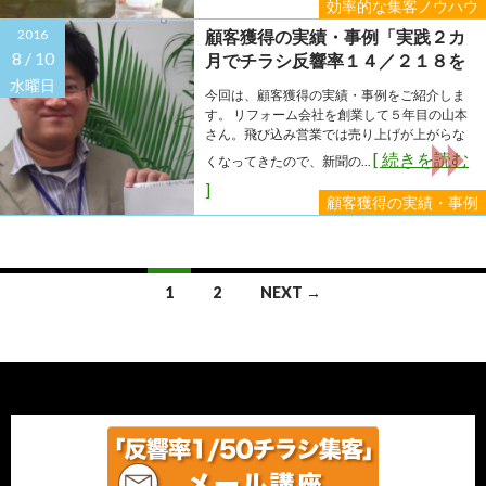
効率的な集客ノウハウ
2016
顧客獲得の実績・事例「実践２カ
8 /
10
月でチラシ反響率１４／２１８を
実現した秘密とは？」
水曜日
今回は、顧客獲得の実績・事例をご紹介しま
す。 リフォーム会社を創業して５年目の山本
さん。飛び込み営業では売り上げが上がらな
[ 続きを読む
くなってきたので、新聞の...
]
顧客獲得の実績・事例
Posts
1
2
NEXT →
navigation