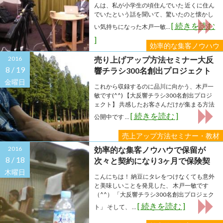
んは、私が小学生の頃住んでいた 近くに住ん
でいたという話を聞いて、驚いたのと懐かし
[ 続きを読む
い気持ちになった木戸一敏...
]
効率的な集客ノウハウ
2016
売り上げアップ方法セミナー大反
8 /
19
響チラシ300名創出プロジェクト
公開中！
金曜日
これから収録するのに品川に向かう、木戸一
敏です(^^) 【大反響チラシ300名創出プロジ
ェクト】 共感したお客さんだけが集まる方法
[ 続きを読む ]
公開中です ...
売上アップ方法セミナー・教材
2016
効率的な集客ノウハウで保留が
8 /
18
次々と契約になり3ヶ月で保険契
約1600万円になった！
木曜日
こんにちは！ 納豆にタレをつけなくても意外
と美味しいことを発見した、 木戸一敏です
（^^） 「大反響チラシ300名創出プロジェク
[ 続きを読む ]
ト」 そして、 ...