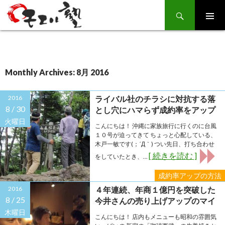
Search
SKIP
TO
CONTENT
Monthly Archives: 8月 2016
2016
ライバル社のチラシに対抗する落
8 /
30
とし穴にハマらず成約率をアップ
する方法とは？
火曜日
こんにちは！ 沖縄に家族旅行に行くのに台風
１０号が迫ってきて ちょっと心配している、
木戸一敏です(；´Д｀) つい先日、打ち合わせ
[ 続きを読む ]
をしていたとき、...
成約率アップの方法
2016
４年連続、年商１億円を突破した
8 /
25
今井さんの売り上げアップのマイ
ンドを分析しました
木曜日
こんにちは！ 店内もメニューも昭和の雰囲気