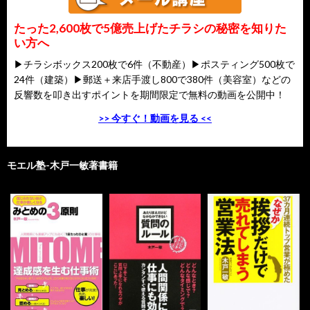
たった2,600枚で5億売上げたチラシの秘密を知りた
い方へ
▶チラシボックス200枚で6件（不動産）▶ポスティング500枚で
24件（建築）▶郵送＋来店手渡し800で380件（美容室）などの
反響数を叩き出すポイントを期間限定で無料の動画を公開中！
>> 今すぐ！動画を見る <<
モエル塾-木戸一敏著書籍