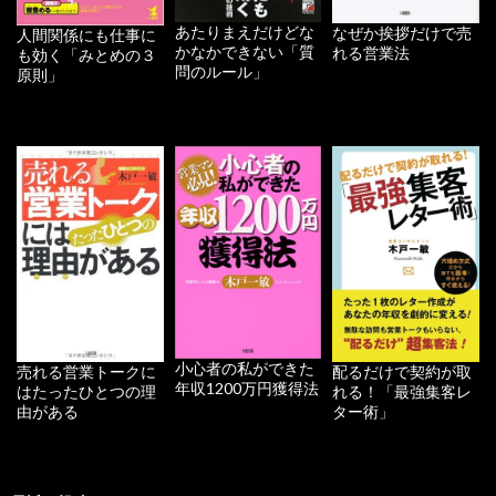
あたりまえだけどな
なぜか挨拶だけで売
人間関係にも仕事に
かなかできない「質
れる営業法
も効く「みとめの３
問のルール」
原則」
小心者の私ができた
配るだけで契約が取
売れる営業トークに
年収1200万円獲得法
れる！「最強集客レ
はたったひとつの理
ター術」
由がある