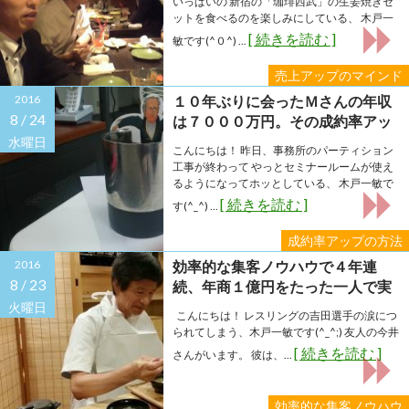
いっぱいの 新宿の「珈琲西武」の生姜焼きセ
ットを食べるのを楽しみにしている、 木戸一
[ 続きを読む ]
敏です(^０^) ...
売上アップのマインド
2016
１０年ぶりに会ったＭさんの年収
8 /
24
は７０００万円。その成約率アッ
プの方法とは？
水曜日
こんにちは！ 昨日、事務所のパーティション
工事が終わって やっとセミナールームが使え
るようになってホッとしている、 木戸一敏で
[ 続きを読む ]
す(^_^) ...
成約率アップの方法
2016
効率的な集客ノウハウで４年連
8 /
23
続、年商１億円をたった一人で実
現している友人がいます
火曜日
こんにちは！ レスリングの吉田選手の涙につ
られてしまう、木戸一敏です(^_^;) 友人の今井
[ 続きを読む ]
さんがいます。 彼は、...
効率的な集客ノウハウ