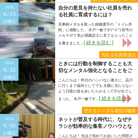
2016
自分の意見を持たない社員を売れ
8 /
23
る社員に育成するには？
火曜日
見事銅メダルを取った錦織選手の「トイレ作
戦」に感動した、 木戸一敏です(^０^) 前号の
メルマガで 私が易鑑定士に見てもらったこと
[ 続きを読む ]
を書きました...
売れる社員育成法
2016
ときには行動を制御することも大
8 /
22
切なメンタル強化となることをご
存知でしたか？
月曜日
こんにちは！ 昨日のハンパない暑さに、品川
に行くまで遠回りしてでも 太陽に当たらない
よう日陰の道を歩いたらかえって汗が出てし
[ 続きを読む ]
まった、 木戸一敏です...
売れるメンタル強化の秘策
2016
ネットが普及する時代に、なぜチ
8 /
20
ラシが効率的な集客ノウハウとな
りえるのか？
土曜日
こんにちは！ 先ほど初めてお会いした阿部さ