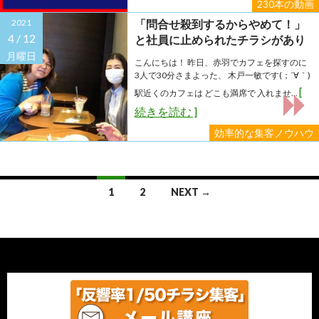
230本の動画
2021
「問合せ殺到するからやめて！」
4 /
12
と社員に止められたチラシがあり
ます
月曜日
こんにちは！ 昨日、赤羽でカフェを探すのに
3人で30分さまよった、 木戸一敏です(；´∀｀)
[
駅近くのカフェは どこも満席で 入れませ...
続きを読む ]
効率的な集客ノウハウ
Posts
1
2
NEXT →
navigation