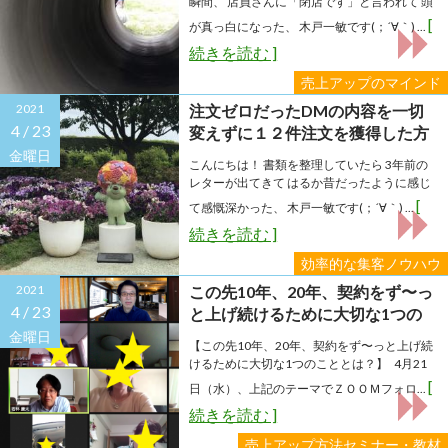
瞬間、 店員さんに「閉店です」と言われて 頭
[
が真っ白になった、 木戸一敏です(；´∀｀) ...
続きを読む ]
売上アップのマインド
2021
注文ゼロだったDMの内容を一切
4 /
23
変えずに１２件注文を獲得した方
法
金曜日
こんにちは！ 書類を整理していたら 3年前の
レターが出てきて はるか昔だったように感じ
[
て感慨深かった、 木戸一敏です(；´∀｀) ...
続きを読む ]
効率的な集客ノウハウ
2021
この先10年、20年、契約をず〜っ
4 /
23
と上げ続けるために大切な1つの
こととは？
金曜日
【この先10年、20年、契約をず〜っと上げ続
けるために大切な1つのこととは？】 4月21
[
日（水）、上記のテーマでＺＯＯＭフォロ...
続きを読む ]
売上アップ方法セミナー・教材