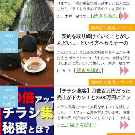
りますが 「次の更新で引っ越す」と友人に話
したら 「早！もう決めてるの？」と驚かれ
[ 続きを読む ]
た、 木戸一敏です(...
効率的な集客ノウハウ
2021
「契約を取り続けていくことがし
4 /
14
んどい…」という方へセミナーの
ご案内
水曜日
こんにちは！ ス◯薬局の割引券を今日こそ使
おうと ポケットの中に入れたのに 会計を済ま
せたあとに思い出して悔しい、 木戸一敏です
[ 続きを読む ]
(；´∀｀) ...
効率的な集客ノウハウ
2021
【チラシ 集客】月数百万円だった
4 /
14
売上がドカン！と2500万円にアッ
プしたチラシ集客の秘密
水曜日
チラシ 集客について大切なポイントを話しま
した。 「リフォーム業を営んでいます。 前期
と比べ売上が30％ダウンしています。 それを
[ 続きを読む ]
元に...