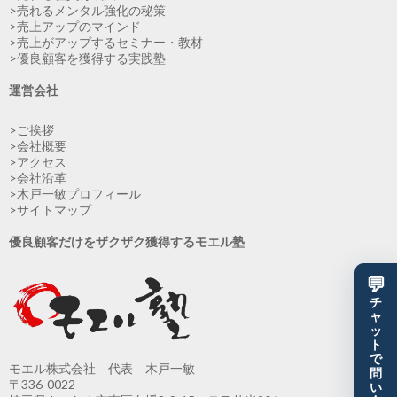
>売れるメンタル強化の秘策
>売上アップのマインド
>売上がアップするセミナー・教材
>優良顧客を獲得する実践塾
運営会社
>ご挨拶
>会社概要
>アクセス
>会社沿革
>木戸一敏プロフィール
>サイトマップ
優良顧客だけをザクザク獲得するモエル塾
💬
チ
ャ
ッ
ト
で
モエル株式会社 代表 木戸一敏
問
〒336-0022
い