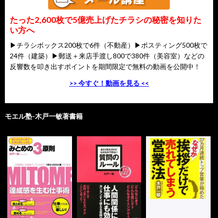
たった2,600枚で5億売上げたチラシの秘密を知りた
い方へ
▶チラシボックス200枚で6件（不動産）▶ポスティング500枚で
24件（建築）▶郵送＋来店手渡し800で380件（美容室）などの
反響数を叩き出すポイントを期間限定で無料の動画を公開中！
>> 今すぐ！動画を見る <<
モエル塾-木戸一敏著書籍