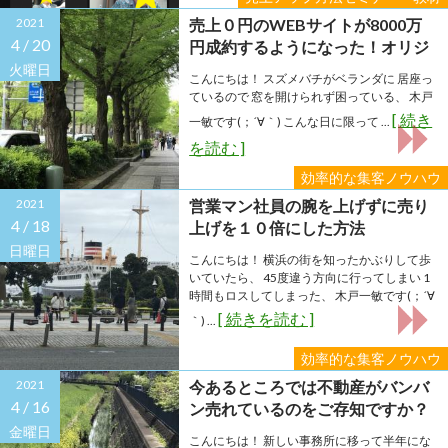
2021
売上０円のWEBサイトが8000万
4 /
20
円成約するようになった！オリジ
ナル・ストーリー完成セミナーの
火曜日
こんにちは！ スズメバチがベランダに 居座っ
お知らせ
ているので 窓を開けられず困っている、 木戸
[ 続き
一敏です(；´∀｀) こんな日に限って ...
を読む ]
効率的な集客ノウハウ
2021
営業マン社員の腕を上げずに売り
4 /
18
上げを１０倍にした方法
日曜日
こんにちは！ 横浜の街を知ったかぶりして歩
いていたら、 45度違う方向に行ってしまい 1
時間もロスしてしまった、 木戸一敏です(；´∀
[ 続きを読む ]
｀) ...
効率的な集客ノウハウ
2021
今あるところでは不動産がバンバ
4 /
16
ン売れているのをご存知ですか？
金曜日
こんにちは！ 新しい事務所に移って半年にな