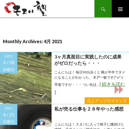
Search
SKIP
TO
CONTENT
Monthly Archives: 4月 2021
2021
3ヶ月真面目に実践したのに成果
4 /
28
がゼロだったら・・・
水曜日
こんにちは！ 毎日90分歩くと 靴が半年でダメ
になることがわかった、 木戸一敏です(^o^;)
[ 続きを読む
早速ですが・・・ つい先ほ...
]
売上アップのマインド
2021
私が売る仕事を２８年やった感想
4 /
25
日曜日
こんにちは！ スタバに入って椅子に腰掛けた