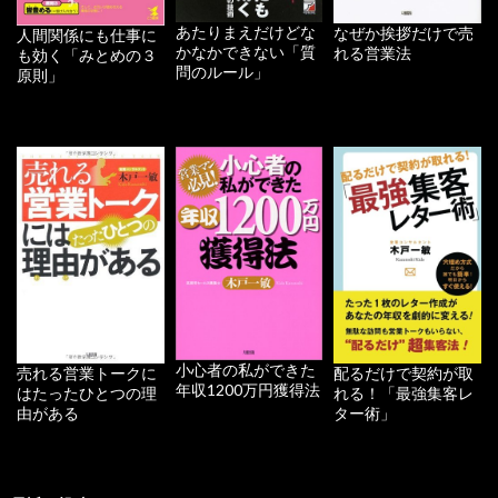
あたりまえだけどな
なぜか挨拶だけで売
人間関係にも仕事に
かなかできない「質
れる営業法
も効く「みとめの３
問のルール」
原則」
小心者の私ができた
配るだけで契約が取
売れる営業トークに
年収1200万円獲得法
れる！「最強集客レ
はたったひとつの理
ター術」
由がある