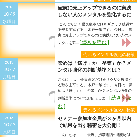
2013
確実に売上アップできるのに実践
10 /
9
しない人のメンタルを強化するに
は？
水曜日
こんにちは！ 優良顧客だけをザクザク獲得す
る塾を主宰する、 木戸一敏です。 今日は、確
実に売上アップできるのに 実践しない人のメ
[ 続きを読む ]
ンタルを強...
売れるメンタル強化の秘策
2013
諦めは「逃げ」か「卒業」か？メ
10 /
7
ンタル強化の判断基準とは？
月曜日
こんにちは！ 優良顧客だけをザクザク獲得す
る塾を主宰する、 木戸一敏です。 今日は、諦
めは「逃げ」か「卒業」か？ メンタル強化の
[ 続きを読
判断基準についてお伝えしま...
む ]
売れるメンタル強化の秘策
2013
セミナー参加者全員が３ヶ月以内
10 /
3
で結果を出す秘密を大公開！
木曜日
こんにちは！ここ最近、携帯電話の電源がす