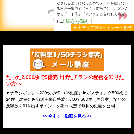
ぐ切れるようになったのでメールを控えてい
る木戸一敏です（＾＾；前号では、お客さん
から「口下手」「ネクラ」と言われても売
[ 続きを読む ]
れ...
売上アップ方法セミナー・教材
たった2,600枚で5億売上げたチラシの秘密を知りた
い方へ
▶チラシボックス200枚で6件（不動産）▶ポスティング500枚で
24件（建築）▶郵送＋来店手渡し800で380件（美容室）などの
反響数を叩き出すポイントを期間限定で無料の動画を公開中！
>> 今すぐ！動画を見る <<