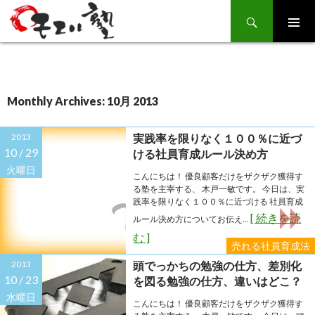
Search
SKIP
TO
CONTENT
Monthly Archives: 10月 2013
2013
実践率を限りなく１００％に近づ
10 /
29
ける社員育成ルール決め方
火曜日
こんにちは！ 優良顧客だけをザクザク獲得す
る塾を主宰する、 木戸一敏です。 今日は、実
践率を限りなく１００％に近づける 社員育成
[ 続きを読
ルール決め方についてお伝え...
む ]
売れる社員育成法
2013
頭でっかちの勉強の仕方、差別化
10 /
23
を図る勉強の仕方、違いはどこ？
水曜日
こんにちは！ 優良顧客だけをザクザク獲得す