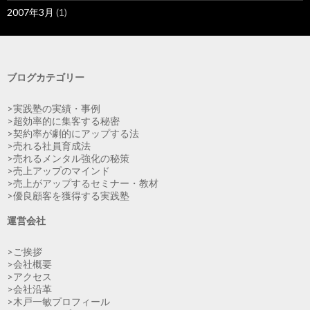
2007年3月
(1)
ブログカテゴリー
>実践塾の実績・事例
>超効率的に集客する秘密
>契約率が劇的にアップする法
>売れる社員育成法
>売れるメンタル強化の秘策
>売上アップのマインド
>売上がアップするセミナー・教材
>優良顧客を獲得する実践塾
運営会社
>ご挨拶
>会社概要
>アクセス
>会社沿革
>木戸一敏プロフィール