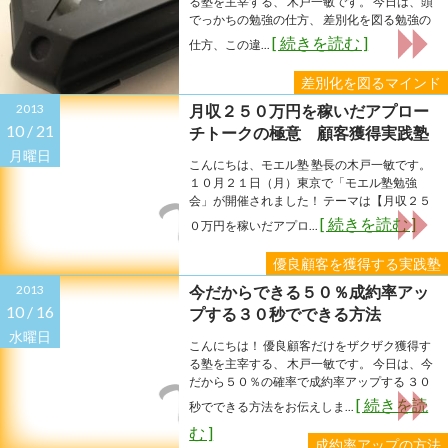
る塾を主宰する、 木戸一敏です。 今日は、頭
でっかちの勉強の仕方、 差別化を図る勉強の
[ 続きを読む ]
仕方、この違...
差別化を図るマインド
2013
月収２５０万円を稼いだアプロー
10 /
21
チトークの極意 顧客獲得実践塾
月曜日
こんにちは、モエル塾 塾長の木戸一敏です。
１０月２１日（月）東京で「モエル塾勉強
会」が開催されました！ テーマは【月収２５
[ 続きを読む ]
０万円を稼いだアプロ...
優良顧客を獲得する実践塾
2013
今だからできる５０％成約率アッ
10 /
16
プする３０秒でできる方法
水曜日
こんにちは！ 優良顧客だけをザクザク獲得す
る塾を主宰する、 木戸一敏です。 今日は、今
だから５０％の確率で成約率アップする ３０
[ 続きを読
秒でできる方法をお伝えしま...
む ]
成約率アップの方法