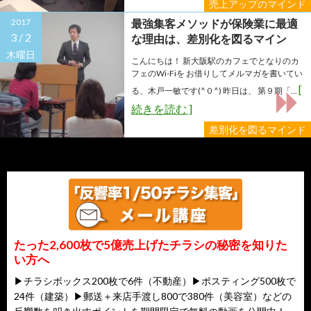
売上アップのマインド
2017
最強集客メソッドが保険業に最適
3 /
2
な理由は、差別化を図るマイン
ド！
木曜日
こんにちは！ 新大阪駅のカフェでとなりのカ
フェのWi-Fiを お借りしてメルマガを書いてい
[
る、木戸一敏です(^０^) 昨日は、 第９期「...
続きを読む ]
差別化を図るマインド
たった2,600枚で5億売上げたチラシの秘密を知りた
い方へ
▶チラシボックス200枚で6件（不動産）▶ポスティング500枚で
24件（建築）▶郵送＋来店手渡し800で380件（美容室）などの