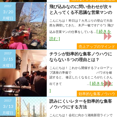
2017
飛び込みなのに問い合わせが次々
3 /
20
と入ってくる不思議な営業マンの
売り上げアップのマインド
月曜日
こんにちは！ 昨日は７カ月ぶりの登山で大自
然を満喫してきた、 木戸一敏です(^０^) 飛び
[ 続きを
込み営業マンの仕事をしている ...
読む ]
売上アップのマインド
2017
チラシが効率的な集客ノウハウに
3 /
15
ならない５つの理由とは？
水曜日
こんにちは！ これから開催するフォローアッ
プ講座の準備で パワポを確
認すると、 修正したくなるところがたくさん
[ 続きを読む
出てきて ...
]
効率的な集客ノウハウ
2017
読みにくいレターを効率的な集客
3 /
13
ノウハウにする方法
月曜日
こんにちは！ 会社に向かう湘南新宿ラインで