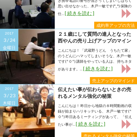
き携帯電話の番号が混ざってしまい しばらく
思い出せなかった、木戸一敏です(*_*) 保険の
[ 続きを読む ]
仕...
成約率アップの方法
2017
２１歳にして質問の達人となった
3 /
24
西やんの売り上げアップのマイン
ド
金曜日
こんにちは！ 「武蔵野うどん うちたて家」
のうどんにハマってしまいそうな、木戸一敏
です(^０^) 講師をやっている人は、 持ちネタ
[ 続きを読む ]
があります。...
売上アップのマインド
2017
伝えたい事が伝わらないときの売
3 /
23
れるメンタル強化の秘策
木曜日
こんにちは！ 昨日から地獄の８時間動画の収
録が始まりハリキッテいる、 木戸一敏です(^
０^) 昨日あるミーティングがあって、 「伝え
[ 続きを読む ]
たい事が...
売れるメンタル強化の秘策