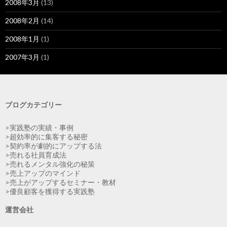
2008年3月
(13)
2008年2月
(14)
2008年1月
(1)
2007年3月
(1)
ブログカテゴリー
>実践塾の実績・事例
>超効率的に集客する秘密
>契約率が劇的にアップする法
>売れる社員育成法
>売れるメンタル強化の秘策
>売上アップのマインド
>売上がアップするセミナー・教材
>優良顧客を獲得する実践塾
運営会社