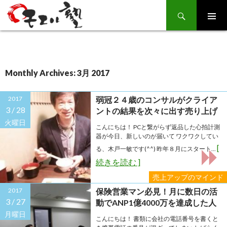
Search
SKIP
TO
CONTENT
Monthly Archives: 3月 2017
2017
弱冠２４歳のコンサルがクライア
3 /
28
ントの結果を次々に出す売り上げ
アップのマインド
火曜日
こんにちは！ PCと繋がらず返品した心拍計測
器が今日、新しいのが届いて ワクワクしてい
[
る、木戸一敏です(^^) 昨年８月にスタート...
続きを読む ]
売上アップのマインド
2017
保険営業マン必見！月に数日の活
3 /
27
動でANP1億4000万を達成した人
の成約率アップの方法
月曜日
こんにちは！ 書類に会社の電話番号を書くと