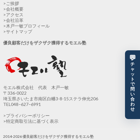
>ご挨拶
>会社概要
>アクセス
>会社沿革
>木戸一敏プロフィール
>サイトマップ
優良顧客だけをザクザク獲得するモエル塾
💬
チ
ャ
ッ
ト
で
モエル株式会社 代表 木戸一敏
問
〒336-0022
い
埼玉県さいたま市南区白幡3-8-15ステラ伸光206
合
わ
TEL048−627−6991
せ
>プライバシーポリシー
>特定商取引法に基づく表示
2014-2026 優良顧客だけをザクザク獲得するモエル塾