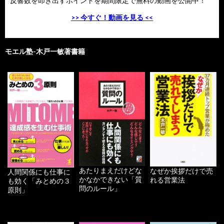
反響数を叩き出すポイントを期間限定で無料の動画を公開中！
>> 今すぐ！動画を見る <<
モエル塾-木戸一敏著書籍
あたりまえだけどな
なぜか挨拶だけで売
人間関係にも仕事に
かなかできない「質
れる営業法
も効く「みとめの３
問のルール」
原則」