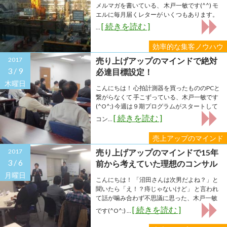
メルマガを書いている、 木戸一敏です(^^) モ
エルに毎月届くレターが いくつもあります。
[ 続きを読む ]
...
効率的な集客ノウハウ
2017
売り上げアップのマインドで絶対
3 /
9
必達目標設定！
木曜日
こんにちは！ 心拍計測器を買ったもののPCと
繋がらなくて 手こずっている、木戸一敏です
(^O^;) 今週は９期プログラムがスタートして
[ 続きを読む ]
コン...
売上アップのマインド
2017
売り上げアップのマインドで15年
3 /
6
前から考えていた理想のコンサル
スタイルに近づきました！
月曜日
こんにちは！ 「沼田さんは次男だよね？」と
聞いたら「え！？痔じゃないけど」 と言われ
て話が噛み合わず不思議に思った、木戸一敏
[ 続きを読む ]
です(^O^;) ...