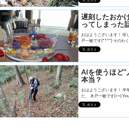
遅刻したおかげ
ってしまった
おはようございます！ 珍
戸一敏です(*^^*) そのわ
AIを使うほど
本当？
おはようございます！ 半
た、 木戸一敏です(><) Yo