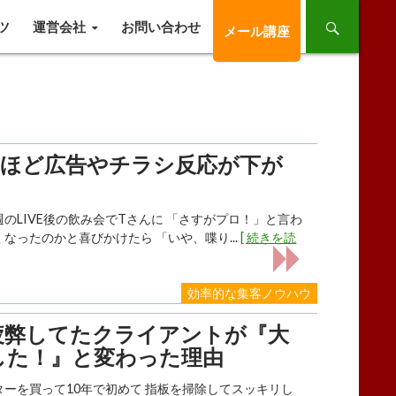
ツ
運営会社
お問い合わせ
メール講座
るほど広告やチラシ反応が下が
のLIVE後の飲み会でTさんに 「さすがプロ！」と言わ
なったのかと喜びかけたら 「いや、喋り...
[ 続きを読
効率的な集客ノウハウ
疲弊してたクライアントが『大
した！』と変わった理由
ターを買って10年で初めて 指板を掃除してスッキリし