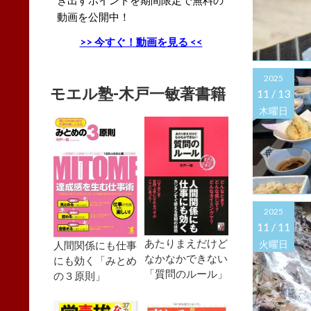
動画を公開中！
>> 今すぐ！動画を見る <<
2025
モエル塾-木戸一敏著書籍
11 /
13
木曜日
2025
11 /
11
あたりまえだけど
火曜日
人間関係にも仕事
なかなかできない
にも効く「みとめ
「質問のルール」
の３原則」