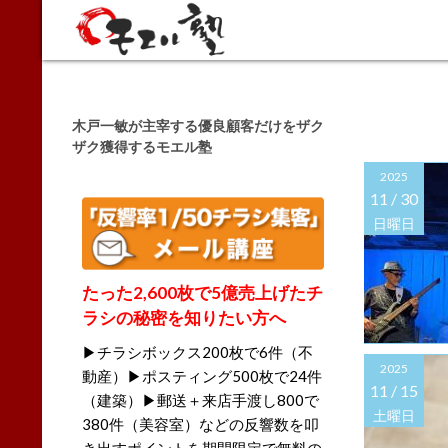
Search
木戸一敏が主宰する優良顧客だけをザク
ザク獲得するモエル塾
2025
11 /
30
日曜日
たった2,600枚で5億売上げたチ
ラシの秘密を知りたい方へ
▶チラシボックス200枚で6件（不
2025
動産）▶ポスティング500枚で24件
11 /
15
（建築）▶郵送＋来店手渡し800で
土曜日
380件（美容室）などの反響数を叩
き出すポイントを期間限定で無料の