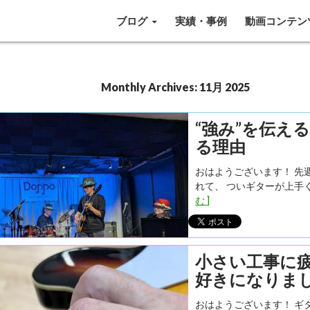
SKIP TO CONTENT
ブログ
実績・事例
動画コンテン
Monthly Archives: 11月 2025
“強み”を伝え
る理由
おはようございます！ 先週
れて、 ついギターが上手く
む ]
小さい工事に
好きになりま
おはようございます！ ギ