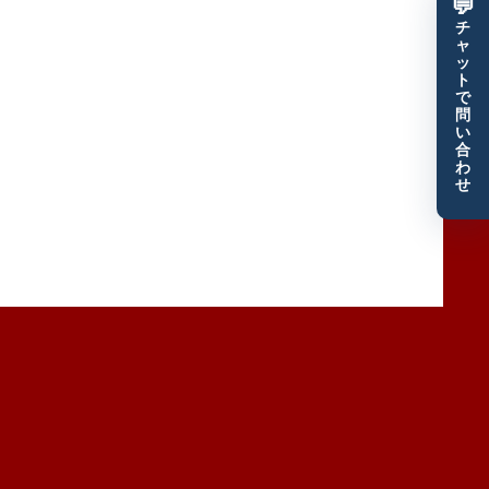
💬
チ
ャ
ッ
ト
で
問
い
合
わ
せ
優良顧客だけをザクザク獲得するモエル塾