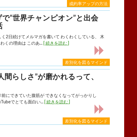
成約率アップの方法
で“世界チャンピオン”と出会
話
しく2日続けてメルマガを書いて わくわくしている、 木
くわくの理由は このあ...
[ 続きを読む ]
差別化を図るマインド
“人間らしさ”が磨かれるって、
年前にできていた腹筋が できなくなってがっかりし
uTubeでとても面白い...
[ 続きを読む ]
差別化を図るマインド