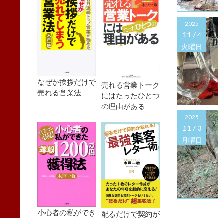
2025
11 /
4
火曜日
なぜか挨拶だけで
売れる営業トーク
売れる営業法
にはたったひとつ
の理由がある
2025
11 /
3
月曜日
小心者の私ができ
配るだけで契約が