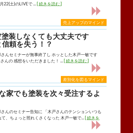
2(土)のLIVEで ...
[ 続きを読む ]
売上アップのマインド
だ塗装しなくても大丈夫です
と信頼を失う！？
AIさんセミナーが無事終了し ホッとした木戸一敏です
くさんの 感想をいただきました！ ...
[ 続きを読む ]
差別化を図るマインド
イな家でも塗装を次々受注するよ
AIさんのセミナー告知に 「木戸さんのテンションいつも
て、ちょっと照れくさくなった 木戸一敏で...
[ 続きを