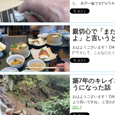
た、 木戸一敏です(^o^) 今月2
親切心で「ま
よ」と言いう
おはようございます！ D
(^^) そして、こんなにた
築7年のキレ
うになった話
おはようございます！ D
より高いですね」 と言われ
読む ]