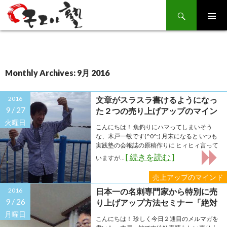
Search
SKIP
TO
CONTENT
Monthly Archives: 9月 2016
2016
文章がスラスラ書けるようになっ
9 /
27
た２つの売り上げアップのマイン
ドとは？
火曜日
こんにちは！ 魚釣りにハマってしまいそう
な、木戸一敏です(^0^;) 月末になると いつも
実践塾の会報誌の原稿作りに ヒィヒィ言って
[ 続きを読む ]
いますが...
売上アップのマインド
2016
日本一の名刺専門家から特別に売
9 /
26
り上げアップ方法セミナー「絶対
受注名刺の作成法」が学べます
月曜日
こんにちは！ 珍しく今日２通目のメルマガを