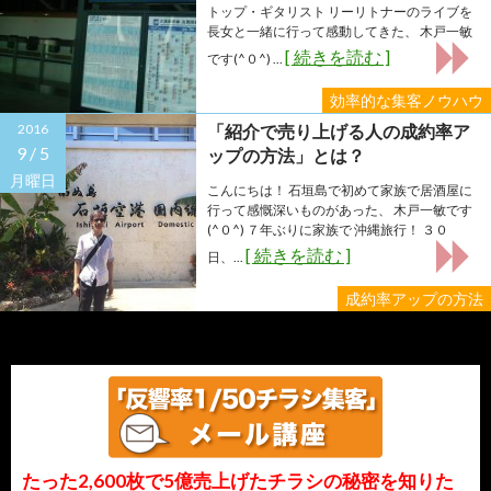
トップ・ギタリスト リーリトナーのライブを
長女と一緒に行って感動してきた、 木戸一敏
[ 続きを読む ]
です(^０^) ...
効率的な集客ノウハウ
2016
「紹介で売り上げる人の成約率ア
9 /
5
ップの方法」とは？
月曜日
こんにちは！ 石垣島で初めて家族で居酒屋に
行って感慨深いものがあった、 木戸一敏です
(^０^) ７年ぶりに家族で 沖縄旅行！ ３０
[ 続きを読む ]
日、...
成約率アップの方法
たった2,600枚で5億売上げたチラシの秘密を知りた