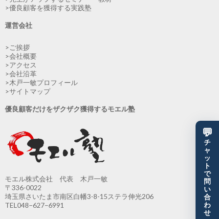
>優良顧客を獲得する実践塾
運営会社
>ご挨拶
>会社概要
>アクセス
>会社沿革
>木戸一敏プロフィール
>サイトマップ
優良顧客だけをザクザク獲得するモエル塾
💬
チ
ャ
ッ
ト
で
モエル株式会社 代表 木戸一敏
問
〒336-0022
い
埼玉県さいたま市南区白幡3-8-15ステラ伸光206
合
わ
TEL048−627−6991
せ