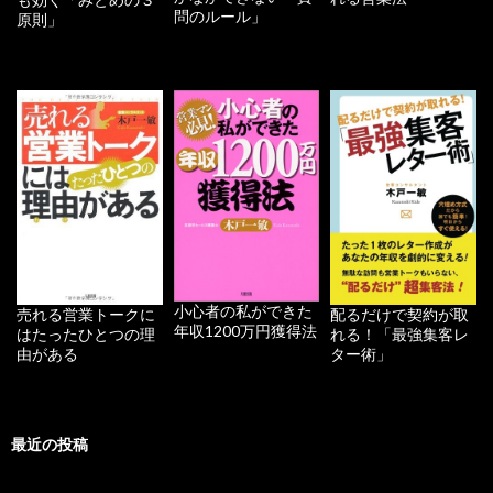
問のルール」
原則」
小心者の私ができた
配るだけで契約が取
売れる営業トークに
年収1200万円獲得法
れる！「最強集客レ
はたったひとつの理
ター術」
由がある
最近の投稿