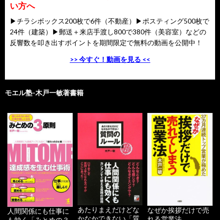
い方へ
▶チラシボックス200枚で6件（不動産）▶ポスティング500枚で
24件（建築）▶郵送＋来店手渡し800で380件（美容室）などの
反響数を叩き出すポイントを期間限定で無料の動画を公開中！
>> 今すぐ！動画を見る <<
モエル塾-木戸一敏著書籍
あたりまえだけどな
なぜか挨拶だけで売
人間関係にも仕事に
かなかできない「質
れる営業法
も効く「みとめの３