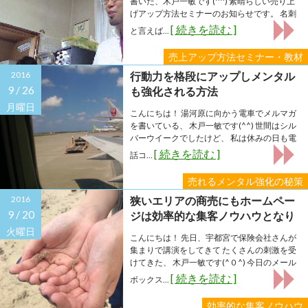
書いた、木戸一敏です(^^) 素晴らしい売り上
げアップ方法セミナーのお知らせです。 名刺
[ 続きを読む ]
と言えば...
売上アップ方法セミナー・教材
2016
行動力を格段にアップしメンタル
9 /
26
も強化される方法
月曜日
こんにちは！ 湯河原に向かう電車でメルマガ
を書いている、 木戸一敏です(^^) 世間はシル
バーウイークでしたけど、 私は休みの日も電
[ 続きを読む ]
話コ...
売れるメンタル強化の秘策
2016
狭いエリアの商売にもホームペー
9 /
20
ジは効率的な集客ノウハウとなり
えるのか？
火曜日
こんにちは！ 先日、宇都宮で保険会社さんが
集まりで講演をしてきて たくさんの刺激を受
けてきた、 木戸一敏です(^０^) 今日のメール
[ 続きを読む ]
ボックス...
効率的な集客ノウハウ