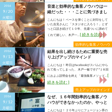
2016
音楽と効率的な集客ノウハウは一
9 /
20
緒だった・・・ことに気づきまし
た
火曜日
こんにちは！ ベースを弾くことに封印をして
いた吉見さんに 「スタジオに入ろう！」とず
っと口説き続けて１０年、 先週ついに諦めて
[ 続きを読む ]
くれて嬉しい、木戸一...
効率的な集客ノウハウ
2016
結果を出し続けるために重要な売
9 /
13
り上げアップのマインド
火曜日
こんにちは！ 昨日はfacebookがスパムにやら
れて焦ってしまった、 木戸一敏です(^^;) ８回
[
におよぶ説明会を終え 「最強集客メソッド...
続きを読む ]
売上アップのマインド
2016
なぜ、１６年間効率的な集客ノウ
9 /
12
ハウができなかったのか、やっと
わかりました。
月曜日
こんにちは！ ２０年ぶりにフュージョン界の