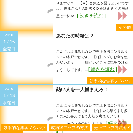
りますか？ 【Ａ】合気道を習うといいです
よ。 吉江さんとの対談ＣＤを終え 近くの居酒
[ 続きを読む ]
屋で一杯や...
その他
2010
あなたの時給は？
1 /
15
金曜日
こんにちは 集客しないで売上９倍コンサルタ
ントの木戸一敏です。 【Ｑ】ムダなお金を使
わないよう 細かいところに気をつける
[ 続きを読む ]
ようにしてます。 ...
効率的な集客ノウハウ
2010
熱い人を一人捕まえろ！
1 /
13
水曜日
こんにちは 集客しないで売上９倍コンサルタ
ントの木戸一敏です。 【Ｑ】いち早くより多
くの人に喜んでもう方法を考えています。
[ 続きを読
そのためのヒントはあ...
効率的な集客ノウハウ
成約率アップの方法
売上アップ方法セミ
む ]