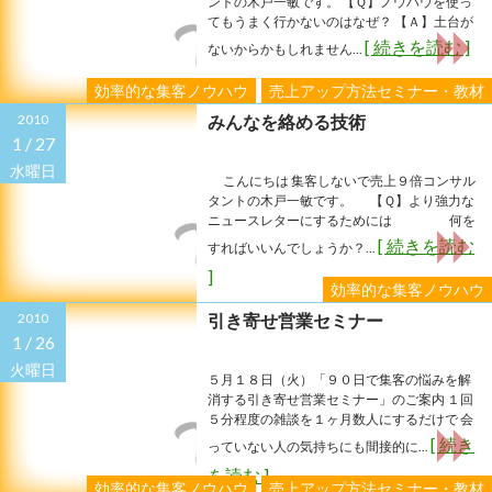
ントの木戸一敏です。 【Ｑ】ノウハウを使っ
てもうまく行かないのはなぜ？ 【Ａ】土台が
[ 続きを読む ]
ないからかもしれません...
効率的な集客ノウハウ
売上アップ方法セミナー・教材
2010
みんなを絡める技術
1 /
27
水曜日
こんにちは 集客しないで売上９倍コンサル
タントの木戸一敏です。 【Ｑ】より強力な
ニュースレターにするためには 何を
[ 続きを読む
すればいいんでしょうか？...
]
効率的な集客ノウハウ
2010
引き寄せ営業セミナー
1 /
26
火曜日
５月１８日（火）「９０日で集客の悩みを解
消する引き寄せ営業セミナー」のご案内 １回
５分程度の雑談を１ヶ月数人にするだけで 会
[ 続き
っていない人の気持ちにも間接的に...
を読む ]
効率的な集客ノウハウ
売上アップ方法セミナー・教材