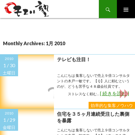
Search
SKIP
TO
CONTENT
Monthly Archives: 1月 2010
2010
テレビも注目！
1 /
30
土曜日
こんにちは 集客しないで売上９倍コンサルタ
ントの木戸一敏です。 【Ｑ】人に頼むという
のが、どうも苦手な４８歳会社員です。
[ 続きを読む ]
ストレスなく頼む...
効率的な集客ノウハウ
2010
住宅を３５ヶ月連続受注した裏側
1 /
29
を暴露
金曜日
こんにちは 集客しないで売上９倍コンサルタ