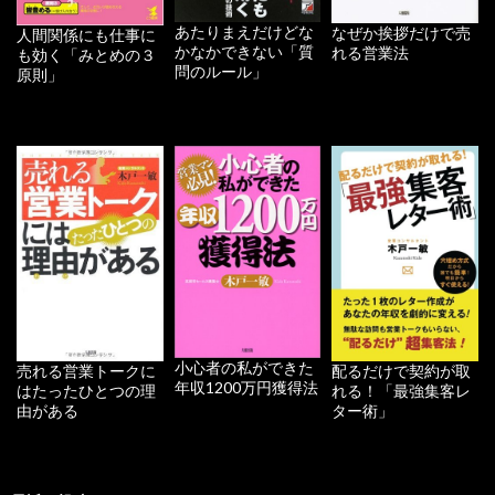
あたりまえだけどな
なぜか挨拶だけで売
人間関係にも仕事に
かなかできない「質
れる営業法
も効く「みとめの３
問のルール」
原則」
小心者の私ができた
配るだけで契約が取
売れる営業トークに
年収1200万円獲得法
れる！「最強集客レ
はたったひとつの理
ター術」
由がある