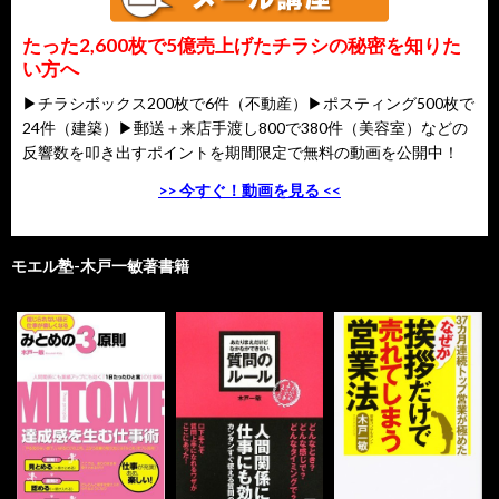
たった2,600枚で5億売上げたチラシの秘密を知りた
い方へ
▶チラシボックス200枚で6件（不動産）▶ポスティング500枚で
24件（建築）▶郵送＋来店手渡し800で380件（美容室）などの
反響数を叩き出すポイントを期間限定で無料の動画を公開中！
>> 今すぐ！動画を見る <<
モエル塾-木戸一敏著書籍