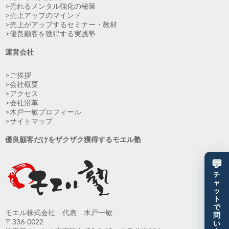
>売れるメンタル強化の秘策
>売上アップのマインド
>売上がアップするセミナー・教材
>優良顧客を獲得する実践塾
運営会社
>ご挨拶
>会社概要
>アクセス
>会社沿革
>木戸一敏プロフィール
>サイトマップ
優良顧客だけをザクザク獲得するモエル塾
💬
チ
ャ
ッ
ト
で
モエル株式会社 代表 木戸一敏
問
〒336-0022
い