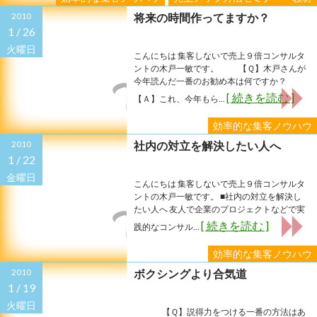
2010
将来の時間作ってますか？
1 /
26
火曜日
こんにちは 集客しないで売上９倍コンサルタ
ントの木戸一敏です。 【Ｑ】木戸さんが
今年読んだ一番のお勧め本は何ですか？
[ 続きを読む ]
【Ａ】これ、今年もら...
効率的な集客ノウハウ
2010
社内の対立を解決したい人へ
1 /
22
金曜日
こんにちは 集客しないで売上９倍コンサルタ
ントの木戸一敏です。 ■社内の対立を解決し
たい人へ 友人で企業のプロジェクトなどで実
[ 続きを読む ]
践的なコンサル...
効率的な集客ノウハウ
2010
ボクシングより合気道
1 /
19
火曜日
【Ｑ】説得力をつける一番の方法はあ