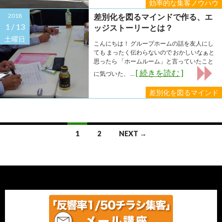
効率的な集客ノウハウ
2018
差別化を図るマインドで作る、エ
1 /
13
ッジストーリーとは？
土曜日
こんにちは！ グループホームの話を友人にし
ても まったく伝わらないので おかしいなぁと
思ったら 「ホームルーム」と言っていたこと
[ 続きを読む ]
に気づいた、 ...
差別化を図るマインド
Posts
1
2
NEXT →
navigation