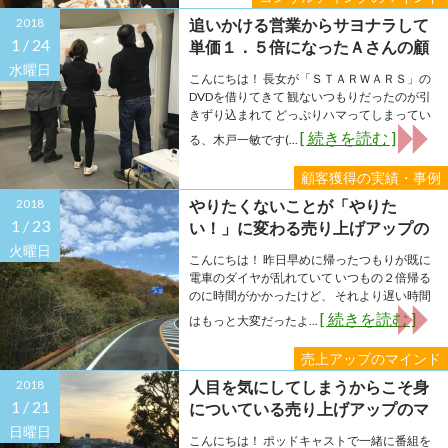
2018
追いかける営業からサヨナラして
1 /
24
単価１．５倍になったＡさんの顧
客獲得の実績・事例
水曜日
こんにちは！ 長女が「ＳＴＡＲＷＡＲＳ」の
DVDを借りてきて 観ないつもりだったのが引
きずり込まれて どっぷりハマってしまってい
[ 続きを読む ]
る、木戸一敏です(...
顧客獲得の実績・事例
2018
やりたくないことが「やりた
1 /
23
い！」に変わる売り上げアップの
マインドとは？
火曜日
こんにちは！ 昨日早めに帰ったつもりが既に
電車のダイヤが乱れていて いつもの２倍帰る
のに時間がかかったけど、 それより遅い時間
[ 続きを読む ]
はもっと大変だったよ...
売上アップのマインド
2018
人目を気にしてしまうからこそ身
1 /
21
についている売り上げアップのマ
インドとは？
日曜日
こんにちは！ ポッドキャストで一緒に番組を