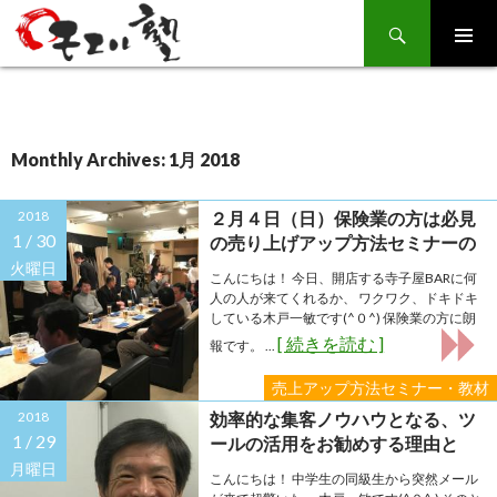
Search
SKIP
TO
CONTENT
Monthly Archives: 1月 2018
2018
２月４日（日）保険業の方は必見
1 /
30
の売り上げアップ方法セミナーの
お知らせです！
火曜日
こんにちは！ 今日、開店する寺子屋BARに何
人の人が来てくれるか、 ワクワク、ドキドキ
している木戸一敏です(^０^) 保険業の方に朗
[ 続きを読む ]
報です。 ...
売上アップ方法セミナー・教材
2018
効率的な集客ノウハウとなる、ツ
1 /
29
ールの活用をお勧めする理由と
は？
月曜日
こんにちは！ 中学生の同級生から突然メール