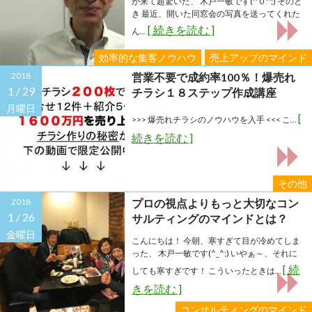
が来て超驚いた、 木戸一敏です(^０^;) そのと
き 最近、開いた同窓会の写真を送ってくれた
[ 続きを読む ]
ん...
効率的な集客ノウハウ
売上アップのマインド
2018
営業不要で成約率100％！爆売れ
1 /
29
チラシ１８ステップ作成講座
月曜日
[
>>> 爆売れチラシのノウハウを入手 <<< こ...
続きを読む ]
その他
2018
プロの視点よりもっと大切なコン
1 /
26
サルティングのマインドとは？
金曜日
こんにちは！ 今朝、寒すぎて目が冷めてしま
った、 木戸一敏です(^_^;) いやぁ～、それに
[ 続
しても寒すぎです！ こういったときは...
きを読む ]
コンサルティングのマインド