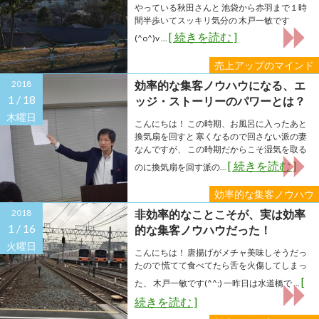
やっている秋田さんと 池袋から赤羽まで１時
間半歩いてスッキリ気分の 木戸一敏です
[ 続きを読む ]
(^o^)v ...
売上アップのマインド
2018
効率的な集客ノウハウになる、エ
1 /
18
ッジ・ストーリーのパワーとは？
木曜日
こんにちは！ この時期、お風呂に入ったあと
換気扇を回すと 寒くなるので回さない派の妻
なんですが、 この時期だからこそ湿気を取る
[ 続きを読む ]
のに換気扇を回す派の...
効率的な集客ノウハウ
2018
非効率的なことこそが、実は効率
1 /
16
的な集客ノウハウだった！
火曜日
こんにちは！ 唐揚げがメチャ美味しそうだっ
たので 慌てて食べてたら舌を火傷してしまっ
[
た、 木戸一敏です(^^;) 一昨日は水道橋で ...
続きを読む ]