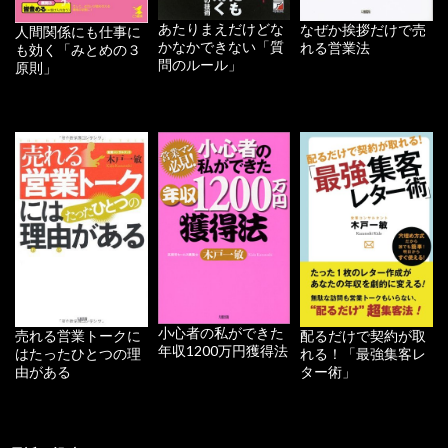
あたりまえだけどな
なぜか挨拶だけで売
人間関係にも仕事に
かなかできない「質
れる営業法
も効く「みとめの３
問のルール」
原則」
小心者の私ができた
配るだけで契約が取
売れる営業トークに
年収1200万円獲得法
れる！「最強集客レ
はたったひとつの理
ター術」
由がある