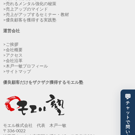
>売れるメンタル強化の秘策
>売上アップのマインド
>売上がアップするセミナー・教材
>優良顧客を獲得する実践塾
運営会社
>ご挨拶
>会社概要
>アクセス
>会社沿革
>木戸一敏プロフィール
>サイトマップ
優良顧客だけをザクザク獲得するモエル塾
💬
チ
ャ
ッ
ト
で
モエル株式会社 代表 木戸一敏
問
〒336-0022
い