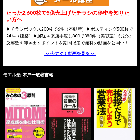
たった2,600枚で5億売上げたチラシの秘密を知りた
い方へ
▶チラシボックス200枚で6件（不動産）▶ポスティング500枚で
24件（建築）▶郵送＋来店手渡し800で380件（美容室）などの
反響数を叩き出すポイントを期間限定で無料の動画を公開中！
>> 今すぐ！動画を見る <<
モエル塾-木戸一敏著書籍