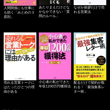
あたりまえだけどな
なぜか挨拶だけで売
人間関係にも仕事に
かなかできない「質
れる営業法
も効く「みとめの３
問のルール」
原則」
小心者の私ができた
配るだけで契約が取
売れる営業トークに
年収1200万円獲得法
れる！「最強集客レ
はたったひとつの理
ター術」
由がある