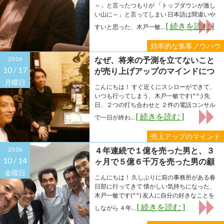
～」と言ったつもりが 「トップダウンが激し
い山に～」と言ってしまい 日本語は間違いや
[ 続きを読む ]
すいと思った、木戸一敏...
効率的な集客ノウハウ
2016
なぜ、将来の予測を立てないこと
10 /
17
が売り上げアップのマインドにつ
ながるか分かりました！
月曜日
こんにちは！ すぐ近くにスシローができて、
いつも行ってしまう、木戸一敏です(^^;) 先
日、２つの打ち合わせと ２件の電話コンサル
[ 続きを読む ]
で一日が終わ...
売上アップのマインド
2016
４年連続で１億を売った男と、３
10 /
14
ヶ月で５億６千万を売った男の顧
客獲得の実績・事例を紹介しま
金曜日
こんにちは！ 久しぶりに前の事務所がある春
す。
日部に行ってきて 懐かしい気持ちになった、
木戸一敏です(^^) 友人に自分の好きなことを
[ 続きを読む ]
しながら ４年...