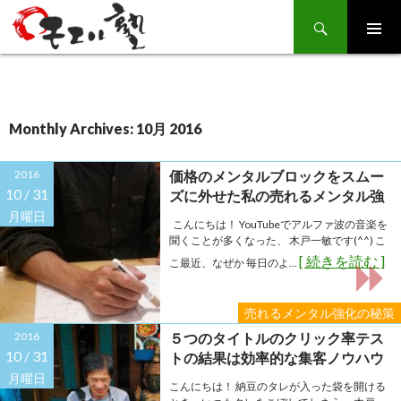
Search
SKIP
TO
CONTENT
Monthly Archives: 10月 2016
2016
価格のメンタルブロックをスムー
10 /
31
ズに外せた私の売れるメンタル強
化の秘策
月曜日
こんにちは！ YouTubeでアルファ波の音楽を
聞くことが多くなった、 木戸一敏です(^^) こ
[ 続きを読む ]
こ最近、なぜか 毎日のよ...
売れるメンタル強化の秘策
2016
５つのタイトルのクリック率テス
10 /
31
トの結果は効率的な集客ノウハウ
につながります。
月曜日
こんにちは！ 納豆のタレが入った袋を開ける