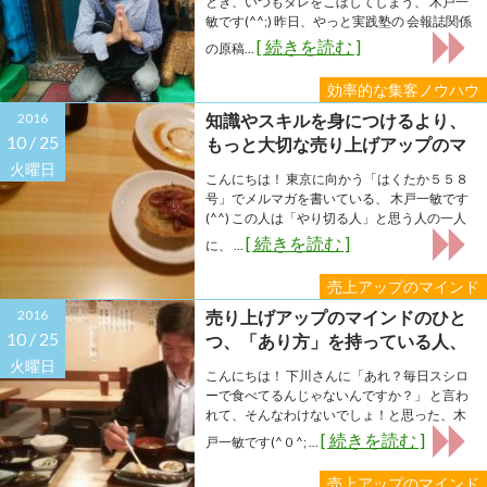
とき、いつもタレをこぼしてしまう、 木戸一
敏です(^^;) 昨日、やっと実践塾の 会報誌関係
[ 続きを読む ]
の原稿...
効率的な集客ノウハウ
2016
知識やスキルを身につけるより、
10 /
25
もっと大切な売り上げアップのマ
インドがあります！
火曜日
こんにちは！ 東京に向かう「はくたか５５８
号」でメルマガを書いている、 木戸一敏です
(^^) この人は「やり切る人」と思う人の一人
[ 続きを読む ]
に、 ...
売上アップのマインド
2016
売り上げアップのマインドのひと
10 /
25
つ、「あり方」を持っている人、
持っていない人の違いとは？
火曜日
こんにちは！ 下川さんに「あれ？毎日スシロ
ーで食べてるんじゃないんですか？」 と言わ
れて、そんなわけないでしょ！と思った、木
[ 続きを読む ]
戸一敏です(^０^; ...
売上アップのマインド