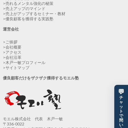
>売れるメンタル強化の秘策
>売上アップのマインド
>売上がアップするセミナー・教材
>優良顧客を獲得する実践塾
運営会社
>ご挨拶
>会社概要
>アクセス
>会社沿革
>木戸一敏プロフィール
>サイトマップ
優良顧客だけをザクザク獲得するモエル塾
💬
チ
ャ
ッ
ト
で
モエル株式会社 代表 木戸一敏
問
〒336-0022
い