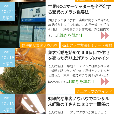
2016
世界NO.1マーケッターを全否定す
10 /
24
る驚異のチラシ集客法
月曜日
おはようございます！ 富山に向かう準備のた
め早起きをして少し眠い、 木戸一敏です(^^;
今日は、「爆売れチラシ作成法」のご案内で
[ 続きを読む ]
す。 ...
効率的な集客ノウハウ
売上アップ方法セミナー・教材
2016
集客活動を始めて６６日目で住宅
10 /
19
を売った売り上げアップのマイン
ドとは？
水曜日
こんにちは！ 早朝ミーティングは頭がスッキ
リ状態で話し合いができて 意外といいもんだ
と思った、木戸一敏です(^^) 調子がいいとき
[ 続きを読む ]
はいいのです...
売上アップのマインド
2016
効率的な集客ノウハウでコンサル
10 /
18
未経験のＴさんにセミナー開催の
リクエストが来た！
火曜日
こんにちは！ 「アップダウンが激しい山に