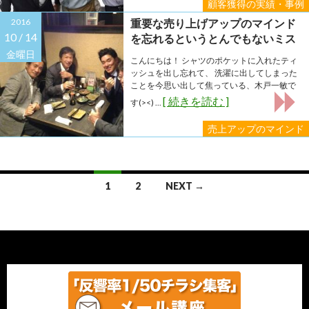
顧客獲得の実績・事例
2016
重要な売り上げアップのマインド
10 /
14
を忘れるというとんでもないミス
を犯してしまいました(>_<)
金曜日
こんにちは！ シャツのポケットに入れたティ
ッシュを出し忘れて、 洗濯に出してしまった
ことを今思い出して焦っている、木戸一敏で
[ 続きを読む ]
す(><) ...
売上アップのマインド
Posts
1
2
NEXT →
navigation