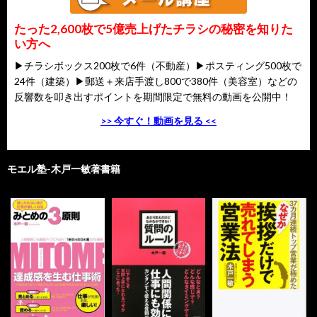
たった2,600枚で5億売上げたチラシの秘密を知りた
い方へ
▶チラシボックス200枚で6件（不動産）▶ポスティング500枚で
24件（建築）▶郵送＋来店手渡し800で380件（美容室）などの
反響数を叩き出すポイントを期間限定で無料の動画を公開中！
>> 今すぐ！動画を見る <<
モエル塾-木戸一敏著書籍