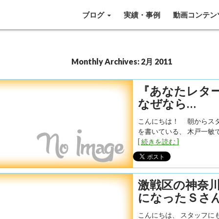
SKIP TO CONTENT
ブログ
実績・事例
動画コンテン
Monthly Archives: 2月 2011
『あなたレタ
なぜなら…
こんにちは！ 朝からス
を書いている、 木戸一敏で
[ 続きを読む ]
激戦区の神奈
になったＳさ
こんにちは、 スタッフに