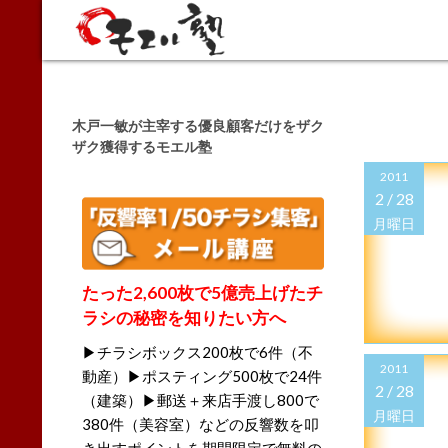
Search
木戸一敏が主宰する優良顧客だけをザク
ザク獲得するモエル塾
2011
2 /
28
月曜日
たった2,600枚で5億売上げたチ
ラシの秘密を知りたい方へ
▶チラシボックス200枚で6件（不
2011
動産）▶ポスティング500枚で24件
2 /
28
（建築）▶郵送＋来店手渡し800で
月曜日
380件（美容室）などの反響数を叩
き出すポイントを期間限定で無料の