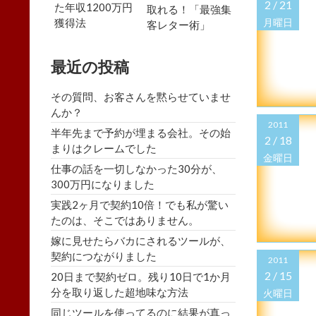
2 /
21
た年収1200万円
取れる！「最強集
獲得法
月曜日
客レター術」
最近の投稿
その質問、お客さんを黙らせていませ
んか？
2011
半年先まで予約が埋まる会社。その始
2 /
18
まりはクレームでした
金曜日
仕事の話を一切しなかった30分が、
300万円になりました
実践2ヶ月で契約10倍！でも私が驚い
たのは、そこではありません。
嫁に見せたらバカにされるツールが、
契約につながりました
2011
2 /
15
20日まで契約ゼロ。残り10日で1か月
分を取り返した超地味な方法
火曜日
同じツールを使ってるのに結果が真っ