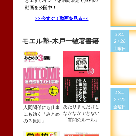
動画を公開中！
>> 今すぐ！動画を見る <<
2011
モエル塾-木戸一敏著書籍
2 /
26
土曜日
2011
2 /
25
あたりまえだけど
金曜日
人間関係にも仕事
なかなかできない
にも効く「みとめ
「質問のルール」
の３原則」