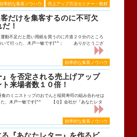
効率的な集客ノウハウ
売上アップ方法セミナー・教材
良客だけを集客するのに不可欠
れだ！
動不足だと思い用紙を買うのに片道２０分のところ
歩いて行った、木戸一敏です(^^； ありがとうござ
効率的な集客ノウハウ
ー』を否定される売上げアップ
ント来場者数１０倍！
食のミニストップのおでんと稲荷寿司の組み合わせは
った、木戸一敏です(^^ 【Ｑ】会社が『あなたレタ
効率的な集客ノウハウ
する『あなたレター』を作るビ