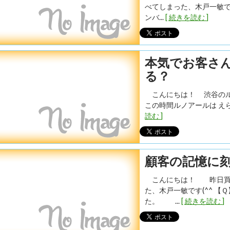
べてしまった、木戸一敏です
ンバ...
[ 続きを読む ]
本気でお客さ
る？
こんにちは！ 渋谷のル
この時間ルノアールは えら
読む ]
顧客の記憶に
こんにちは！ 昨日買っ
た、木戸一敏です(^^ 
た。 ...
[ 続きを読む ]