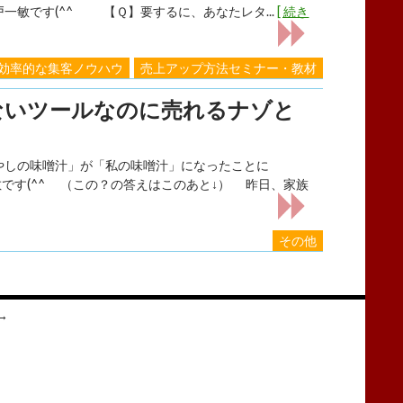
戸一敏です(^^ 【Ｑ】要するに、あなたレタ...
[ 続き
効率的な集客ノウハウ
売上アップ方法セミナー・教材
ないツールなのに売れるナゾと
の味噌汁」が「私の味噌汁」になったことに
す(^^ （この？の答えはこのあと↓） 昨日、家族
その他
→