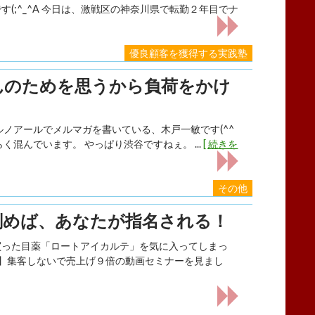
(;^_^A 今日は、激戦区の神奈川県で転勤２年目でナ
優良顧客を獲得する実践塾
んのためを思うから負荷をかけ
ノアールでメルマガを書いている、木戸一敏です(^^
く混んでいます。 やっぱり渋谷ですねぇ。 ...
[ 続きを
その他
刻めば、あなたが指名される！
た目薬「ロートアイカルテ」を気に入ってしまっ
【Ｑ】集客しないで売上げ９倍の動画セミナーを見まし