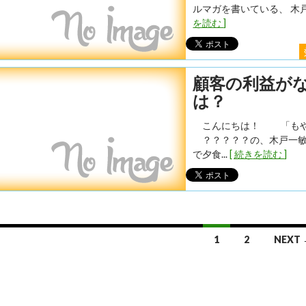
ルマガを書いている、 木
を読む ]
顧客の利益が
は？
こんにちは！ 「もやし
？？？？？の、木戸一敏で
で夕食...
[ 続きを読む ]
1
2
NEXT 
tion