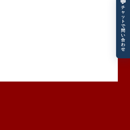
💬
チ
ャ
ッ
ト
で
問
い
合
わ
せ
優良顧客だけをザクザク獲得するモエル塾