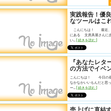
実践報告！優
なツールはこ
こんにちは！ 最近、運
にある 文房具屋さんに
い...
[ 続きを読む ]
『あなたレタ
の方法でイベ
こんにちは！ 今日の昼
なかなかいいもんだと思
ー...
[ 続きを読む ]
売上げに直結