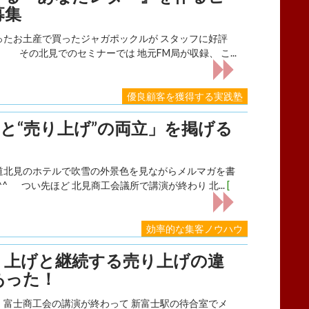
募集
たお土産で買ったジャガポックルが スタッフに好評
 その北見でのセミナーでは 地元FM局が収録、 こ...
優良顧客を獲得する実践塾
”と“売り上げ”の両立」を掲げる
見のホテルで吹雪の外景色を見ながらメルマガを書
^ つい先ほど 北見商工会議所で講演が終わり 北...
[
効率的な集客ノウハウ
り上げと継続する売り上げの違
あった！
富士商工会の講演が終わって 新富士駅の待合室でメ