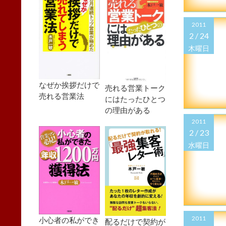
2011
2 /
24
木曜日
なぜか挨拶だけで
売れる営業トーク
売れる営業法
にはたったひとつ
の理由がある
2011
2 /
23
水曜日
2011
小心者の私ができ
配るだけで契約が