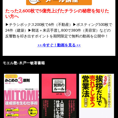
たった2,600枚で5億売上げたチラシの秘密を知りた
い方へ
▶チラシボックス200枚で6件（不動産）▶ポスティング500枚で
24件（建築）▶郵送＋来店手渡し800で380件（美容室）などの
反響数を叩き出すポイントを期間限定で無料の動画を公開中！
>> 今すぐ！動画を見る <<
モエル塾-木戸一敏著書籍