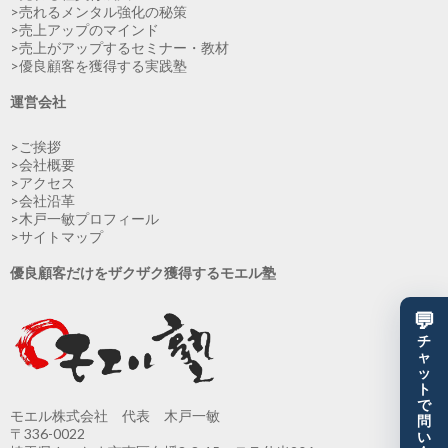
>売れるメンタル強化の秘策
>売上アップのマインド
>売上がアップするセミナー・教材
>優良顧客を獲得する実践塾
運営会社
>ご挨拶
>会社概要
>アクセス
>会社沿革
>木戸一敏プロフィール
>サイトマップ
優良顧客だけをザクザク獲得するモエル塾
💬
チ
ャ
ッ
ト
で
モエル株式会社 代表 木戸一敏
問
〒336-0022
い