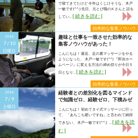
で寝てきてたけど 今年はくじけそうな、木戸
一敏です(^^;) 先日、元とび職のＫさんと 話を
[ 続きを読む ]
してい...
効率的な集客ノウハウ
2016
趣味と仕事を一致させた効率的な
7 /
10
集客ノウハウがあった！
日曜日
こんにちは！ 最近、足の裏マッサージをやる
ようになった、 木戸一敏です(^^) 『即決ホー
ムページ』に変える方法の 締め切りが今日５
[ 続きを読む ]
日となり...
効率的な集客ノウハウ
2016
経験者との差別化を図るマインド
7 /
9
で知識ゼロ、経験ゼロ、下積みゼ
ロの人がコンサル起業する方法
土曜日
こんにちは！ 初めてタイ式マッサージに行っ
て、 「あちこち硬いですね」と言われて納得
[ 続きを読
できない、 木戸一敏です(^^;) ...
む ]