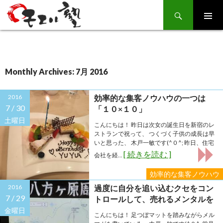
Search
SKIP
TO
CONTENT
Monthly Archives: 7月 2016
2016
効率的な集客ノウハウの一つは
7 /
30
「１０×１０」
土曜日
こんにちは！ 昨日は次女の誕生日を新宿のレ
ストランで祝って、 つくづく子供の成長は早
いと思った、 木戸一敏です(^０^; 昨日、住宅
[ 続きを読む ]
会社を経...
効率的な集客ノウハウ
2016
過度に自分を追い込むクセをコン
7 /
29
トロールして、売れるメンタルを
強化する秘策
金曜日
こんにちは！ 足つぼマットを踏みながらメル