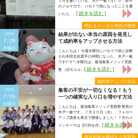
マガを書いている、 木戸一敏です(^０^; 前号
のメルマガで、 バセドウ病になったことを書
[ 続きを読む ]
いたら、...
売れるメンタル強化の秘策
2016
結果が出ない本当の原因を発見し
7 /
28
て成約率をアップさせる方法
木曜日
こんにちは！ 今週水曜日にバセドウ病と診断
され本田圭佑選手の仲間になった、 木戸一敏
です(^０^; 水曜日は、最強集客メソッド実践
[ 続きを読む ]
塾 （旧モエル...
成約率アップの方法
2016
集客の不安が一切なくなる！もう
7 /
26
一つの確実な入り口を増やす方法
火曜日
こんにちは、最強集客メソッド実践塾 塾長の
木戸一敏です。 ７月２０日（水）、フォロー
アップ講座を東京で開催しました！ ７月のメ
[ 続きを読む ]
インテーマは【行列を作...
優良顧客を獲得する実践塾