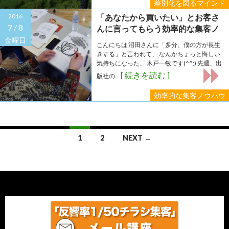
差別化を図るマインド
2016
「あなたから買いたい」とお客さ
7 /
8
んに言ってもらう効率的な集客ノ
ウハウとは？
金曜日
こんにちは 沼田さんに「多分、僕の方が長生
きする」と言われて、 なんかちょっと悔しい
気持ちになった、 木戸一敏です(^^;) 先週、出
[ 続きを読む ]
版社の...
効率的な集客ノウハウ
Posts
1
2
NEXT →
navigation