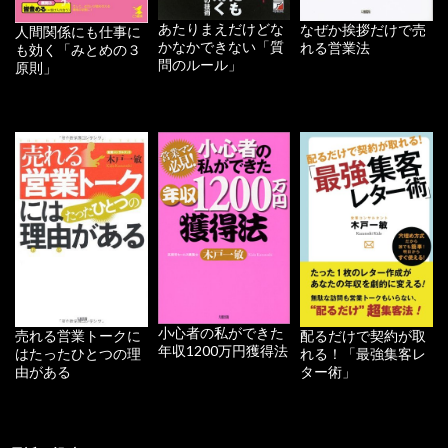
あたりまえだけどな
なぜか挨拶だけで売
人間関係にも仕事に
かなかできない「質
れる営業法
も効く「みとめの３
問のルール」
原則」
小心者の私ができた
配るだけで契約が取
売れる営業トークに
年収1200万円獲得法
れる！「最強集客レ
はたったひとつの理
ター術」
由がある