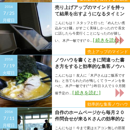
2016
売り上げアップのマインドを持っ
7 /
25
て結果を出すようになるタイミン
グがあることをご存知ですか？
月曜日
こんにちは！ スタッフと行った「めんたい煮
込みつけ麺」がすごく美味しかったので 長女
に話したら今度行くことになったのが嬉し
[ 続きを読む ]
い、 木戸一敏です(^０...
売上アップのマインド
2016
ノウハウを書くときに間違った書
7 /
19
き方をすると効率的な集客ノウハ
ウにはならない。
火曜日
こんにちは！ 友人に「木戸さんはご飯系です
ね」と当てられたのが悔しくて ラーメンを食
べた、木戸一敏です(^^;) 昨日３人で１０月開
[ 続きを読む ]
催予定の ...
効率的な集客ノウハウ
2016
自作のホームページから毎月２０
7 /
11
件問合せが来るＫさんの効率的な
集客ノウハウ
月曜日
こんにちは！ 今まで夏はエアコン無しの部屋