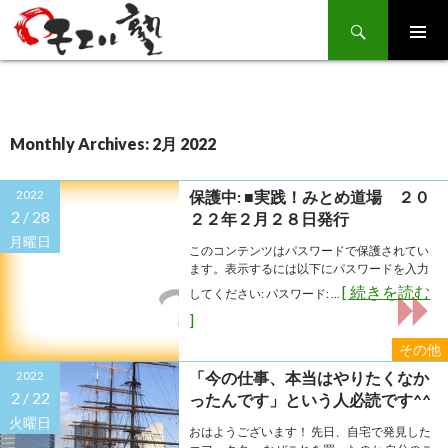
Search
SKIP
TO
CONTENT
Monthly Archives: 2月 2022
2022
保護中: ■実践！みとめ道場 ２０
2 /
28
２２年２月２８日発行
月曜日
このコンテンツはパスワードで保護されてい
ます。表示するには以下にパスワードを入力
[ 続きを読む
してください: パスワード: ...
]
その他
2022
「今の仕事、本当はやりたくなか
2 /
22
ったんです」という人必読です^^
火曜日
おはようございます！ 先日、自宅で発見した