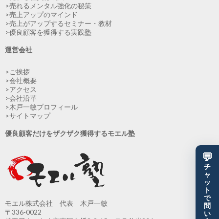
>売れるメンタル強化の秘策
>売上アップのマインド
>売上がアップするセミナー・教材
>優良顧客を獲得する実践塾
運営会社
>ご挨拶
>会社概要
>アクセス
>会社沿革
>木戸一敏プロフィール
>サイトマップ
優良顧客だけをザクザク獲得するモエル塾
💬
チ
ャ
ッ
ト
で
モエル株式会社 代表 木戸一敏
問
〒336-0022
い