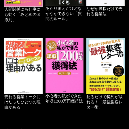
あたりまえだけどな
なぜか挨拶だけで売
人間関係にも仕事に
かなかできない「質
れる営業法
も効く「みとめの３
問のルール」
原則」
小心者の私ができた
配るだけで契約が取
売れる営業トークに
年収1200万円獲得法
れる！「最強集客レ
はたったひとつの理
ター術」
由がある