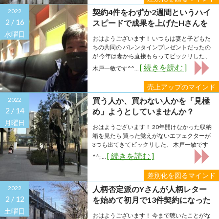
2022
契約4件をわずか2週間というハイ
2 /
16
スピードで成果を上げたHさんを
分析しました
水曜日
おはようございます！ いつもは妻と子どもた
ちの共同の バレンタインプレゼントだったの
が 今年は妻から直接もらってビックリした、
[ 続きを読む ]
木戸一敏です^^...
売上アップのマインド
2022
買う人か、買わない人かを「見極
2 /
14
め」ようとしていませんか？
月曜日
おはようございます！ 20年開けなかった収納
箱を見たら 買った覚えがないエフェクターが
3つも出てきてビックリした、 木戸一敏です
[ 続きを読む ]
^^; ...
差別化を図るマインド
2022
人柄否定派のYさんが人柄レター
2 /
12
を始めて初月で13件契約になった
理由
土曜日
おはようございます！ 今まで聴いたことがな