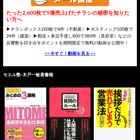
たった2,600枚で5億売上げたチラシの秘密を知りた
い方へ
▶チラシボックス200枚で6件（不動産）▶ポスティング500枚で
24件（建築）▶郵送＋来店手渡し800で380件（美容室）などの
反響数を叩き出すポイントを期間限定で無料の動画を公開中！
>> 今すぐ！動画を見る <<
モエル塾-木戸一敏著書籍