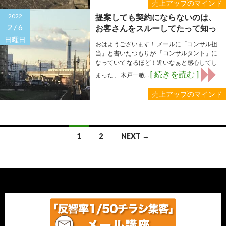
売上アップのマインド
2022
提案しても契約にならないのは、
2 /
6
お客さんをスルーしてたって知っ
てました？
日曜日
おはようございます！ メールに「コンサル担
当」と書いたつもりが 「コンサルタント」に
なっていて なるほど！近いなぁと感心してし
[ 続きを読む ]
まった、 木戸一敏...
売上アップのマインド
Posts
1
2
NEXT →
navigation