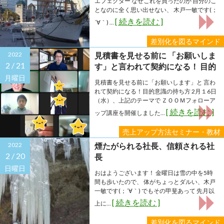
エフェクター なぜこれを買ったのか 自分のこ
となのに全く思い出せない、 木戸一敏です(；
[ 続きを読む ]
´∀｀) ...
差別化を図るマインド
2022
見積書を見せる前に 「お願いしま
2 /
21
す」と言われて契約になる！ 目的
意識の持ち方
月曜日
見積書を見せる前に「お願いします」と 言わ
れて契約になる！目的意識の持ち方 2月１6日
（水）、上記のテーマで ＺＯＯＭフォローア
[ 続きを読む ]
ップ講座を開催しました...
売上アップ方法セミナー・教材
2022
煙たがられる社長、信頼される社
2 /
20
長
日曜日
おはようございます！ 金曜日は雪の中を5時
間も歩いたので、 体がちょっとダルい、木戸
一敏です(；´∀｀) でもその甲斐あって 先月以
[ 続きを読む ]
上に...
差別化を図るマインド