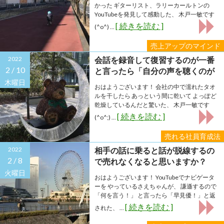
かった ギターリスト、ラリーカールトンの
YouTubeを発見して感動した、 木戸一敏です
[ 続きを読む ]
(^o^) ...
売上アップのマインド
2022
会話を録音して復習するのが一番
2 /
10
と言ったら「自分の声を聴くのが
辛いです…」と言われました(><)
木曜日
おはようございます！ 会社の中で濡れたタオ
ルを干したら あっという間に乾いて よっぽど
乾燥しているんだと驚いた、 木戸一敏です
[ 続きを読む ]
(^o^;) ...
売れる社員育成法
2022
相手の話に乗ると話が脱線するの
2 /
8
で売れなくなると思いますか？
火曜日
おはようございます！ YouTubeでナビゲータ
ーを やっているさえちゃんが、 謙遜するので
「何を言う！」 と言ったら「早見優！」と返
[ 続きを読む ]
された、 ...