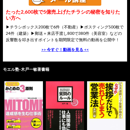
たった2,600枚で5億売上げたチラシの秘密を知りた
い方へ
▶チラシボックス200枚で6件（不動産）▶ポスティング500枚で
24件（建築）▶郵送＋来店手渡し800で380件（美容室）などの
反響数を叩き出すポイントを期間限定で無料の動画を公開中！
>> 今すぐ！動画を見る <<
モエル塾-木戸一敏著書籍