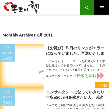
Search
SKIP
TO
CONTENT
Monthly Archives: 6月 2011
2011
【お詫び】昨日のリンクがエラー
6 /
28
になっていました。再送いたしま
す
火曜日
こんばんは！ スーツを間違えて上下微
妙に違うものを着ていってしまった、 木戸
一敏です(^^； お詫び 昨日お届けしましたメ
[ 続きを読む ]
ルマガのリンクすべ...
その他
2011
コンサルタントになっていきなり
6 /
27
年収650万円を稼ぎたい人、必読
です！
月曜日
こんにちは 明日の講演は2時間ではなく4時間