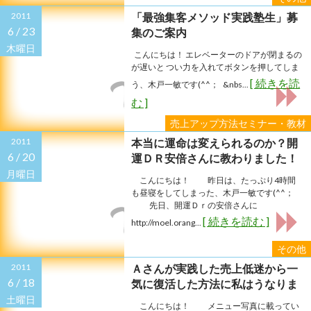
2011
「最強集客メソッド実践塾生」募
6 /
23
集のご案内
木曜日
こんにちは！ エレベーターのドアが閉まるの
が遅いと つい力を入れてボタンを押してしま
[ 続きを読
う、木戸一敏です(^^； &nbs...
む ]
売上アップ方法セミナー・教材
2011
本当に運命は変えられるのか？開
6 /
20
運ＤＲ安倍さんに教わりました！
月曜日
こんにちは！ 昨日は、たっぷり4時間
も昼寝をしてしまった、木戸一敏です(^^；
先日、開運Ｄｒの安倍さんに
[ 続きを読む ]
http://moel.orang...
その他
2011
Ａさんが実践した売上低迷から一
6 /
18
気に復活した方法に私はうなりま
した！
土曜日
こんにちは！ メニュー写真に載ってい