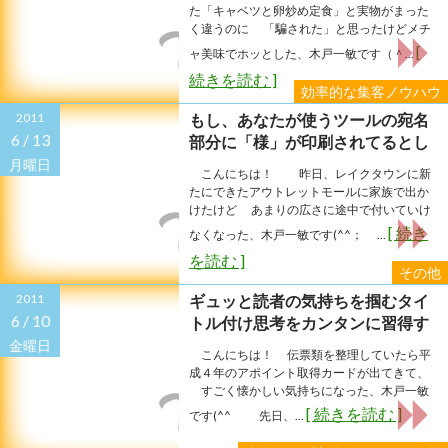
た「キャベツと卵炒め定食」と実物がまった
く違うのに 「騙された」と思ったけどメチ
[
ャ美味でホッとした、木戸一敏です（＾...
続きを読む ]
効率的な集客ノウハウ
2011
もし、あなたが使うツールの宛名
6 /
13
部分に「様」が印刷されてるとし
たら…
月曜日
こんにちは！ 昨日、レイクタウンに新
たにできたアウトレットモールに家族で出か
けたけど あまりの広さに途中で付いていけ
[ 続き
なくなった、木戸一敏です(^^； ...
を読む ]
その他
2011
ギュッと読者の気持ちを掴むタイ
6 /
10
トル付け思考をカンタンに習得す
る方法
金曜日
こんにちは！ 伝票類を整理していたら平
成４年のアポイント取得カードが出てきて、
すごく懐かしい気持ちになった、木戸一敏
[ 続きを読む ]
です(^^ 先日、...