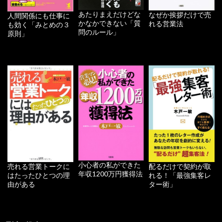
あたりまえだけどな
なぜか挨拶だけで売
人間関係にも仕事に
かなかできない「質
れる営業法
も効く「みとめの３
問のルール」
原則」
小心者の私ができた
配るだけで契約が取
売れる営業トークに
年収1200万円獲得法
れる！「最強集客レ
はたったひとつの理
ター術」
由がある