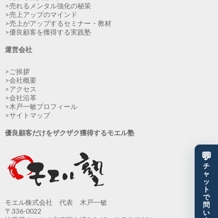
>売れるメンタル強化の秘策
>売上アップのマインド
>売上がアップするセミナー・教材
>優良顧客を獲得する実践塾
運営会社
>ご挨拶
>会社概要
>アクセス
>会社沿革
>木戸一敏プロフィール
>サイトマップ
優良顧客だけをザクザク獲得するモエル塾
💬
チ
ャ
ッ
ト
で
モエル株式会社 代表 木戸一敏
問
〒336-0022
い