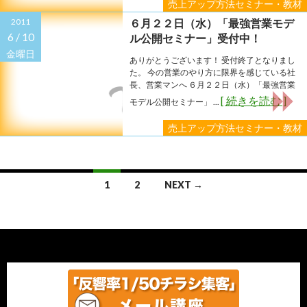
売上アップ方法セミナー・教材
2011
６月２２日（水）「最強営業モデ
6 /
10
ル公開セミナー」受付中！
金曜日
ありがとうございます！ 受付終了となりまし
た。 今の営業のやり方に限界を感じている社
長、営業マンへ ６月２２日（水）「最強営業
[ 続きを読む ]
モデル公開セミナー」 ...
売上アップ方法セミナー・教材
Posts
1
2
NEXT →
navigation