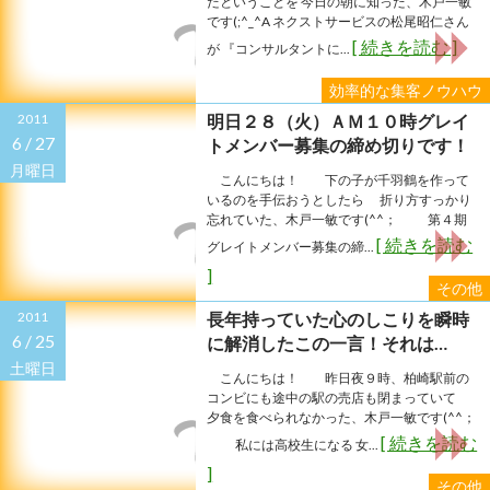
だということを 今日の朝に知った、木戸一敏
です(;^_^A ネクストサービスの松尾昭仁さん
[ 続きを読む ]
が 『コンサルタントに...
効率的な集客ノウハウ
2011
明日２８（火）ＡＭ１０時グレイ
6 /
27
トメンバー募集の締め切りです！
月曜日
こんにちは！ 下の子が千羽鶴を作って
いるのを手伝おうとしたら 折り方すっかり
忘れていた、木戸一敏です(^^； 第４期
[ 続きを読む
グレイトメンバー募集の締...
]
その他
2011
長年持っていた心のしこりを瞬時
6 /
25
に解消したこの一言！それは…
土曜日
こんにちは！ 昨日夜９時、柏崎駅前の
コンビにも途中の駅の売店も閉まっていて
夕食を食べられなかった、木戸一敏です(^^；
[ 続きを読む
私には高校生になる 女...
]
その他