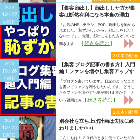
2020
【集客 顔出し】顔出しした方が集
10 /
27
客は断然有利になる本当の理由
火曜日
「お店のHP、チラシ、POPに顔出しを勧めら
れました。 恥ずかしいから、顔出しをしたく
ないのです。 最近、顔出しをした方がいいと
[ 続きを読む ]
聞きます。 ...
230本の動画
2020
【集客 ブログ記事の書き方】入門
10 /
26
編！ファンを増やし集客アップす
る記事の書き方！３つのポイント
月曜日
「ブログを書いています。 日記のようなこと
を書いてファンを増やしたいんです。 どうし
たらファンを増やす記事が書けますか？」 と
[ 続きを読む ]
いう質問にお...
230本の動画
2020
別会社を立ち上げ計画は失敗に終
10 /
25
わりました(><)
日曜日
こんにちは！ ２０代のときに使っていたギタ