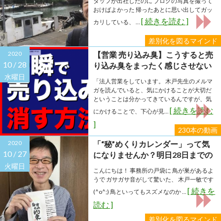
タッフが出社したのに ブログの写真を撮って
おけばよかった 帰ったあとに思い出してガッ
[ 続きを読む ]
カリしている、 ...
差別化を図るマインド
2020
【営業 売り込み臭】こうすると売
10 /
28
り込み臭をまったく感じさせない
営業になる！
水曜日
「法人営業をしています。 木戸先生のメルマ
ガを読んでいると、気にかけることが大切だ
ということは分かってきているんですが、気
[ 続きを読む
にかけることで、下心が見...
]
230本の動画
2020
「“秘”めくりカレンダー」って気
10 /
27
になりませんか？明日28日までの
ご案内です
火曜日
こんにちは！ 事務所の戸袋に 鳥が巣があるよ
うで ガサガサ音がして驚いた、 木戸一敏です
[ 続きを
(^o^;) 鳥といってもスズメなのか ...
読む ]
差別化を図るマインド