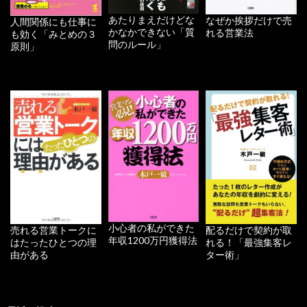
あたりまえだけどな
なぜか挨拶だけで売
人間関係にも仕事に
かなかできない「質
れる営業法
も効く「みとめの３
問のルール」
原則」
小心者の私ができた
配るだけで契約が取
売れる営業トークに
年収1200万円獲得法
れる！「最強集客レ
はたったひとつの理
ター術」
由がある