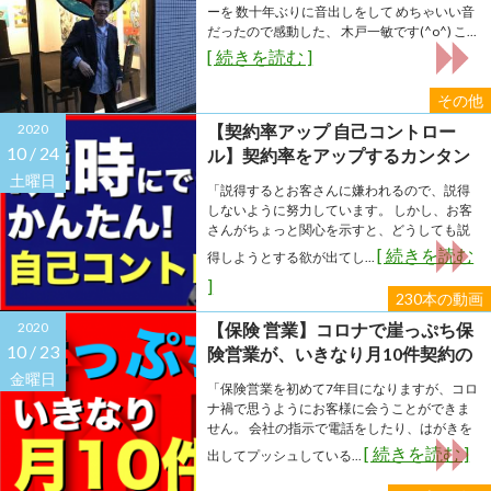
ーを 数十年ぶりに音出しをして めちゃいい音
だったので感動した、 木戸一敏です(^o^) こ...
[ 続きを読む ]
その他
2020
【契約率アップ 自己コントロー
10 /
24
ル】契約率をアップするカンタン
自己コントロール法
土曜日
「説得するとお客さんに嫌われるので、説得
しないように努力しています。 しかし、お客
さんがちょっと関心を示すと、どうしても説
[ 続きを読む
得しようとする欲が出てし...
]
230本の動画
2020
【保険 営業】コロナで崖っぷち保
10 /
23
険営業が、いきなり月10件契約の
秘密とは？
金曜日
「保険営業を初めて7年目になりますが、コロ
ナ禍で思うようにお客様に会うことができま
せん。 会社の指示で電話をしたり、はがきを
[ 続きを読む ]
出してプッシュしている...