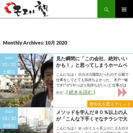
Search
SKIP
TO
CONTENT
Monthly Archives: 10月 2020
2020
見た瞬間に「この会社、絶対いい
10 /
31
かも！」と思ってしまうホームペ
ージがあったら見たくないです
土曜日
こんにちは！ ポカポカ陽気だったので 公園で
か？
仕事をしてとても気持ちよかった、 木戸一敏
です(^o^) やっぱり気持ちがいいと 仕事がは
[ 続きを読む ]
かど...
差別化を図るマインド
2020
メソッドを学んだ８０％以上の人
10 /
30
が「こんな下手くそなチラシで大
丈夫？」と心配します(^^;)
金曜日
こんにちは！ せっかく１ヶ月ぶりに ２人のス