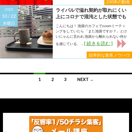
230本の動画
2020
ライバルで溢れ契約が取れにくい
10 /
22
上にコロナで混沌とした状態でも
５５枚で９件契約を打ち出した
木曜日
こんにちは！ 池袋のカフェでzoomミーティ
「人柄集客チラシ」の秘密
ングをしていたら 「また池袋ですか？」とけ
いにゃんに言われ 池袋から離れられない何か
[ 続きを読む ]
を感じている、 ...
効率的な集客ノウハウ
Posts
1
2
3
NEXT →
navigation