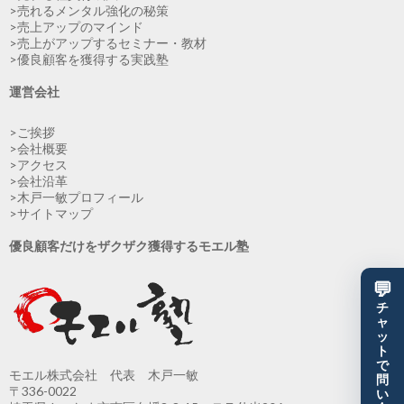
>売れるメンタル強化の秘策
>売上アップのマインド
>売上がアップするセミナー・教材
>優良顧客を獲得する実践塾
運営会社
>ご挨拶
>会社概要
>アクセス
>会社沿革
>木戸一敏プロフィール
>サイトマップ
優良顧客だけをザクザク獲得するモエル塾
💬
チ
ャ
ッ
ト
で
モエル株式会社 代表 木戸一敏
問
〒336-0022
い