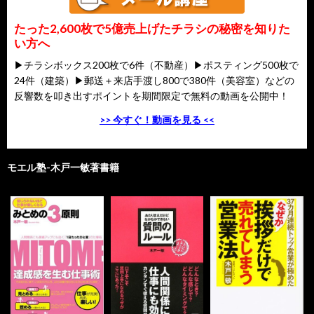
たった2,600枚で5億売上げたチラシの秘密を知りた
い方へ
▶チラシボックス200枚で6件（不動産）▶ポスティング500枚で
24件（建築）▶郵送＋来店手渡し800で380件（美容室）などの
反響数を叩き出すポイントを期間限定で無料の動画を公開中！
>> 今すぐ！動画を見る <<
モエル塾-木戸一敏著書籍