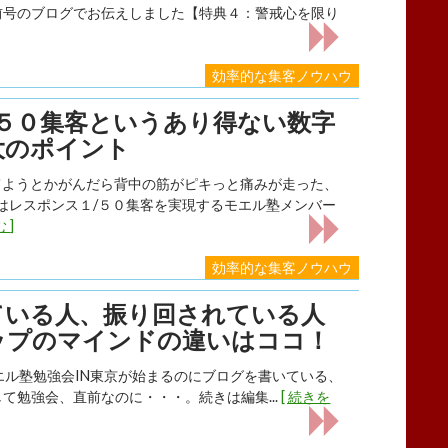
A 前号のブログでお伝えしました【特典４：警戒心を限り
効率的な集客ノウハウ
/５０集客というあり得ない数字
大のポイント
てようとかがんだら背中の筋がピキっと痛みが走った、
日はレスポンス１/５０集客を実現するモエル塾メンバー
 ]
効率的な集客ノウハウ
ている人、振り回されている人
ップのマインドの違いはココ！
エル塾勉強会IN東京が始まるのにブログを書いている、
うして勉強会、直前なのに・・・。続きは編集...
[ 続きを