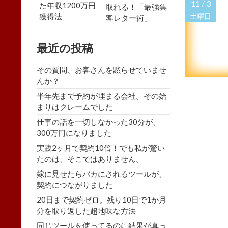
11 /
3
た年収1200万円
取れる！「最強集
獲得法
土曜日
客レター術」
最近の投稿
その質問、お客さんを黙らせていませ
んか？
半年先まで予約が埋まる会社。その始
まりはクレームでした
仕事の話を一切しなかった30分が、
300万円になりました
実践2ヶ月で契約10倍！でも私が驚い
たのは、そこではありません。
嫁に見せたらバカにされるツールが、
契約につながりました
20日まで契約ゼロ。残り10日で1か月
分を取り返した超地味な方法
同じツールを使ってるのに結果が真っ