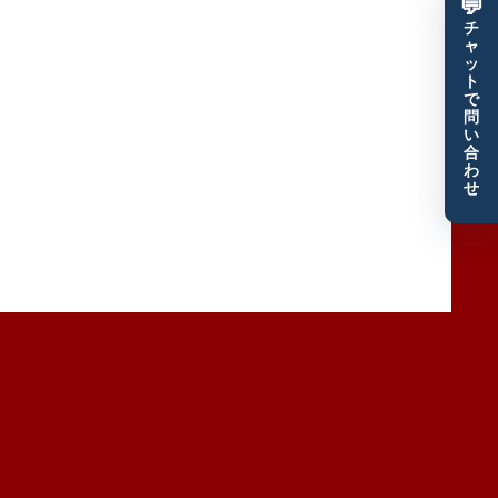
💬
チ
ャ
ッ
ト
で
問
い
合
わ
せ
優良顧客だけをザクザク獲得するモエル塾