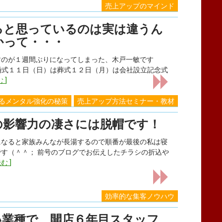
売上アップのマインド
ると思っているのは実は違うん
かって・・・
すのが１週間ぶりになってしまった、木戸一敏です
は結婚式１１日（日）は葬式１２日（月）は会社設立記念式
 ]
るメンタル強化の秘策
売上アップ方法セミナー・教材
の影響力の凄さには脱帽です！
になると家族みんなが長湯するので順番が最後の私は寝
す（＾＾； 前号のブログでお伝えしたチラシの折込や
む ]
効率的な集客ノウハウ
い業種で、開店６年目スタッフ