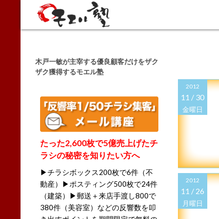
Search
木戸一敏が主宰する優良顧客だけをザク
ザク獲得するモエル塾
2012
11 /
30
金曜日
たった2,600枚で5億売上げたチ
ラシの秘密を知りたい方へ
▶チラシボックス200枚で6件（不
2012
動産）▶ポスティング500枚で24件
11 /
26
（建築）▶郵送＋来店手渡し800で
月曜日
380件（美容室）などの反響数を叩
き出すポイントを期間限定で無料の