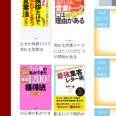
2012
11 /
15
木曜日
なぜか挨拶だけで
売れる営業トーク
売れる営業法
にはたったひとつ
の理由がある
2012
11 /
7
水曜日
2012
小心者の私ができ
配るだけで契約が