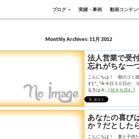
SKIP TO CONTENT
ブログ
実績・事例
動画コンテン
Monthly Archives: 11月 2012
法人営業で受
忘れがちな一
こんにちは！ 朝のゴミ
す(;^_^A 今日３０日
る方は今...
[ 続きを読む ]
あなたの喜び
か？だとした
こんにちは！ 妻と子供