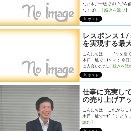
ない木戸一敏です(;^_^
なくゼロ...
[ 続きを読む ]
レスポンス１
を実現する最
こんにちは！ ゴミを捨
木戸一敏です(＞＜； 今
に入会いただ...
[ 続きを読む
仕事に充実し
の売り上げア
こんにちは！ これからモ
木戸一敏です(^_^； ど
読む ]