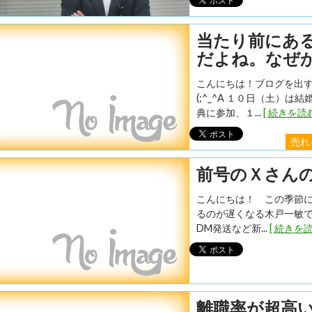
当たり前にあ
だよね。なぜ
こんにちは！ブログを出
(;^_^A １０日（土）
典に参加、１...
[ 続きを読む
売れ
前号のＸさん
こんにちは！ この季節
るのが遅くなる木戸一敏で
DM発送など新...
[ 続きを読
離職率が超高