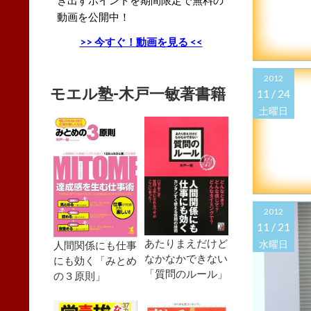
動画を公開中！
>> 今すぐ！動画を見る <<
2012
モエル塾-木戸一敏著書籍
11 /
24
土曜日
2012
11 /
21
あたりまえだけど
水曜日
人間関係にも仕事
なかなかできない
にも効く「みとめ
「質問のルール」
の３原則」