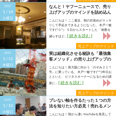
2017
なんと！ヤフーニュースで、売り
1 /
14
上げアップのマインドを詰め込ん
だ私の本が取り上げられまし
土曜日
こんにちは！ ここ最近、朝の目覚めがスッキ
た！！
リして早起きできるようになった、 木戸一敏
です(^０^） ５日からスタートした 「枚数を
[ 続きを読む ]
減らすほど...
売上アップのマインド
2017
実は組織化させる秘訣も「最強集
1 /
12
客メソッド」の売り上げアップの
マインドに備わっていた！
木曜日
こんにちは！ 新大阪に向かう「のぞみ２１７
号」に乗っている、 木戸一敏です(^^) 昨日お
とといと、 ビジネスオーナーになるための講
[ 続きを読む ]
座に ...
売上アップのマインド
2017
ブレない軸を作るたった１つの方
1 /
10
法を知りたい方必見！売れるメン
タル強化の秘策大公開！
火曜日
こんにちは！ 朝から凄いYouTubeを発見して