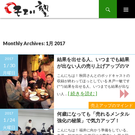
Search
SKIP
TO
CONTENT
Monthly Archives: 1月 2017
2017
結果を出せる人、いつまでも結果
1 /
30
が出ない人の売り上げアップのマ
インドの違いとは？
月曜日
こんにちは！ 秋田さんとのポッドキャストの
収録が終わってほっとしている 木戸一敏です
(^^) 結果を出せる人、いつまでも結果が出な
[ 続きを読む ]
い人 ...
売上アップのマインド
2017
何歳になっても「売れるメンタル
1 /
24
強化の秘策」で気力アップ！
火曜日
こんにちは！ 福井に向かう準備をしている、