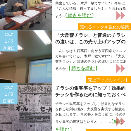
興奮している、 木戸一敏です(^０^） 今年は
「こんな情報、待ってました！」 と言われる
[ 続きを読む ]
よう...
売れるメンタル強化の秘策
2017
「大反響チラシ」と普通のチラシ
1 /
9
の違いは、この売り上げアップの
マインドにある！
月曜日
こんにちは！ 西葛西に向かう東西線でメルマ
ガを書いている、 木戸一敏です(^^） 「大反
響チラシ」と 普通のチラシの違いは どこにあ
[ 続きを読む ]
るのか...
売上アップのマインド
2017
チラシの集客率をアップ！効果的
1 /
8
チラシを作るために知っておくべ
き５つの間違いとは？
日曜日
チラシの集客率をアップし、効果的なチラシ
を作る法則を掴み、大反響を実現する極意を
お伝えします。 その答えを言う前に、今のチ
[ 続き
ラシ集客の現状はというと、、、 ...
を読む ]