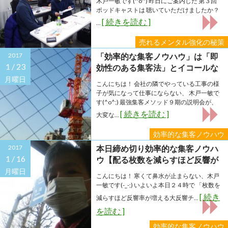
木戸一敏です(^o^) 昨日にご案内した 第３回
ポッドキャストは 聴いていただけましたか？
[ 続きを読む ]
...
売れるメンタル強化の秘策
2017
「効率的な集客ノウハウ」は「即
1 /
23
効性のある集客法」とイコールな
のか？
月曜日
こんにちは！ 会社の隣でやっている工事の様
子が気になって仕事にならない、 木戸一敏で
す(^o^;) 最強集客メソッド９期の説明会が、
[ 続きを読む ]
大変な...
効率的な集客ノウハウ
2017
本日締め切り効率的な集客ノウハ
1 /
16
ウ【配る枚数を減らすほど反響が
増える大反響チラシ】
月曜日
こんにちは！ 寒くて鼻水が止まらない、木戸
一敏です(-_-;) いよいよ本日２４時で 「枚数を
[ 続き
減らすほど反響率が増える大反響チ...
を読む ]
効率的な集客ノウハウ