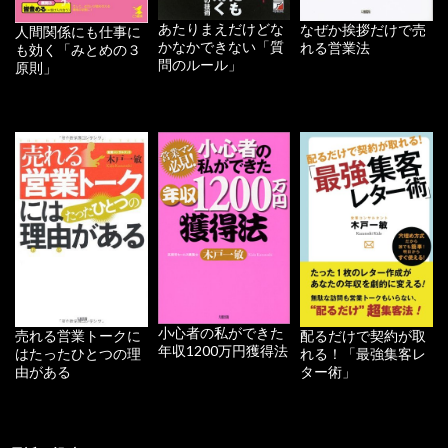
あたりまえだけどな
なぜか挨拶だけで売
人間関係にも仕事に
かなかできない「質
れる営業法
も効く「みとめの３
問のルール」
原則」
小心者の私ができた
配るだけで契約が取
売れる営業トークに
年収1200万円獲得法
れる！「最強集客レ
はたったひとつの理
ター術」
由がある