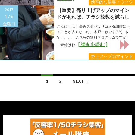
効率的な集客ノウハウ
2017
【重要】売り上げアップのマイン
1 /
6
ドがあれば、チラシ枚数を減らし
ても反響アップ
金曜日
こんにちは！ 最近スタバよりコメダ珈琲に行
くことが多くなった、 木戸一敏です(^^） さ
て、、、、 こちらの無料プログラムですが、
[ 続きを読む ]
ご登録はお...
売上アップのマインド
Posts
1
2
NEXT →
navigation