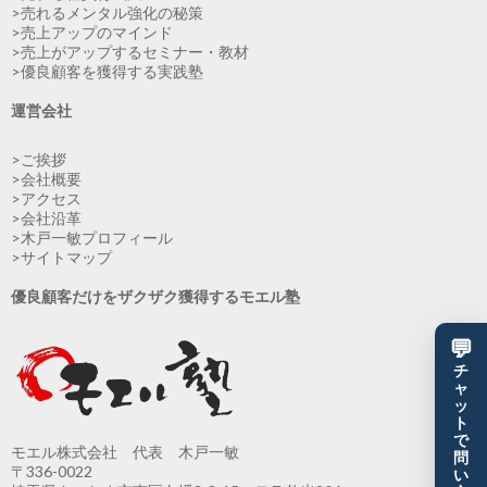
>売れるメンタル強化の秘策
>売上アップのマインド
>売上がアップするセミナー・教材
>優良顧客を獲得する実践塾
運営会社
>ご挨拶
>会社概要
>アクセス
>会社沿革
>木戸一敏プロフィール
>サイトマップ
優良顧客だけをザクザク獲得するモエル塾
💬
チ
ャ
ッ
ト
で
モエル株式会社 代表 木戸一敏
問
〒336-0022
い