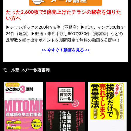
たった2,600枚で5億売上げたチラシの秘密を知りた
い方へ
▶チラシボックス200枚で6件（不動産）▶ポスティング500枚で
24件（建築）▶郵送＋来店手渡し800で380件（美容室）などの
反響数を叩き出すポイントを期間限定で無料の動画を公開中！
>> 今すぐ！動画を見る <<
モエル塾-木戸一敏著書籍