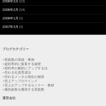
2008年3月
(13)
2008年2月
(14)
2008年1月
(1)
2007年3月
(1)
ブログカテゴリー
>実践塾の実績・事例
>超効率的に集客する秘密
>契約率が劇的にアップする法
>売れる社員育成法
>売れるメンタル強化の秘策
>売上アップのマインド
>売上がアップするセミナー・教材
>優良顧客を獲得する実践塾
運営会社