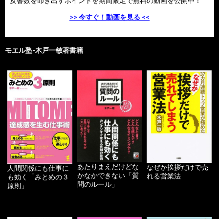
反響数を叩き出すポイントを期間限定で無料の動画を公開中！
>> 今すぐ！動画を見る <<
モエル塾-木戸一敏著書籍
あたりまえだけどな
なぜか挨拶だけで売
人間関係にも仕事に
かなかできない「質
れる営業法
も効く「みとめの３
問のルール」
原則」