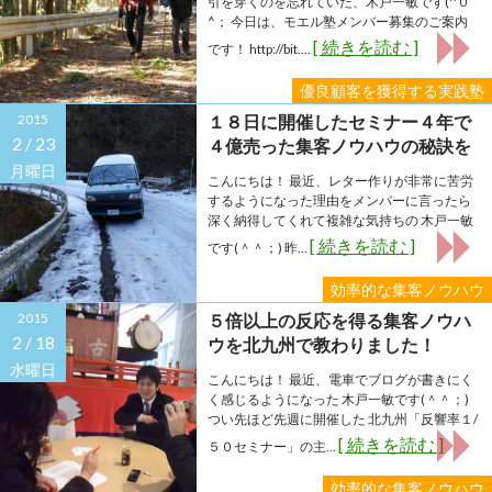
引を穿くのを忘れていた、木戸一敏です(^０
^； 今日は、モエル塾メンバー募集のご案内
[ 続きを読む ]
です！ http://bit....
優良顧客を獲得する実践塾
2015
１８日に開催したセミナー４年で
2 /
23
４億売った集客ノウハウの秘訣を
コッソリ公開！
月曜日
こんにちは！ 最近、レター作りが非常に苦労
するようになった理由をメンバーに言ったら
深く納得してくれて複雑な気持ちの 木戸一敏
[ 続きを読む ]
です(＾＾；) 昨...
効率的な集客ノウハウ
2015
５倍以上の反応を得る集客ノウハ
2 /
18
ウを北九州で教わりました！
水曜日
こんにちは！ 最近、電車でブログが書きにく
く感じるようになった 木戸一敏です(＾＾；)
つい先ほど先週に開催した 北九州「反響率１/
[ 続きを読む ]
５０セミナー」の主...
効率的な集客ノウハウ