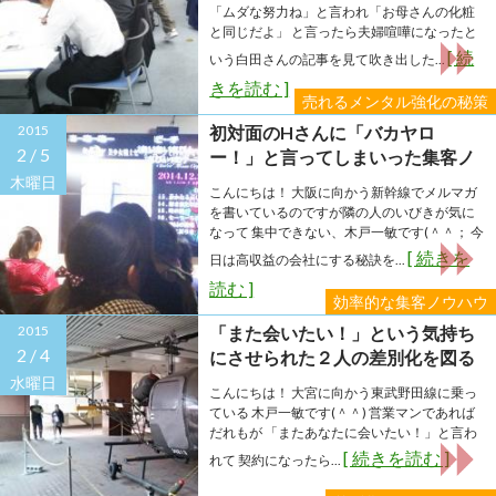
「ムダな努力ね」と言われ「お母さんの化粧
と同じだよ」 と言ったら夫婦喧嘩になったと
[ 続
いう白田さんの記事を見て吹き出した...
きを読む ]
売れるメンタル強化の秘策
2015
初対面のHさんに「バカヤロ
2 /
5
ー！」と言ってしまいった集客ノ
ウハウの勘違い
木曜日
こんにちは！ 大阪に向かう新幹線でメルマガ
を書いているのですが隣の人のいびきが気に
なって 集中できない、木戸一敏です(＾＾； 今
[ 続きを
日は高収益の会社にする秘訣を...
読む ]
効率的な集客ノウハウ
2015
「また会いたい！」という気持ち
2 /
4
にさせられた２人の差別化を図る
水曜日
こんにちは！ 大宮に向かう東武野田線に乗っ
ている 木戸一敏です(＾＾) 営業マンであれば
だれもが 「またあなたに会いたい！」と言わ
[ 続きを読む ]
れて 契約になったら...