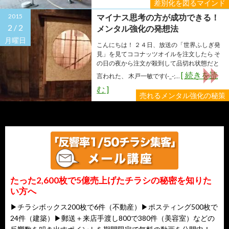
差別化を図るマインド
2015
マイナス思考の方が成功できる！
2 /
2
メンタル強化の発想法
月曜日
こんにちは！ ２４日、放送の「世界ふしぎ発
見」を見てココナッツオイルを注文したら そ
の日の夜から注文が殺到して品切れ状態だと
[ 続きを読
言われた、 木戸一敏です(-_-;...
む ]
売れるメンタル強化の秘策
たった2,600枚で5億売上げたチラシの秘密を知りた
い方へ
▶チラシボックス200枚で6件（不動産）▶ポスティング500枚で
24件（建築）▶郵送＋来店手渡し800で380件（美容室）などの