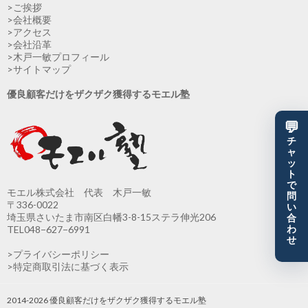
>ご挨拶
>会社概要
>アクセス
>会社沿革
>木戸一敏プロフィール
>サイトマップ
優良顧客だけをザクザク獲得するモエル塾
💬
チ
ャ
ッ
ト
で
モエル株式会社 代表 木戸一敏
問
〒336-0022
い
埼玉県さいたま市南区白幡3-8-15ステラ伸光206
合
わ
TEL048−627−6991
せ
>プライバシーポリシー
>特定商取引法に基づく表示
2014-2026 優良顧客だけをザクザク獲得するモエル塾