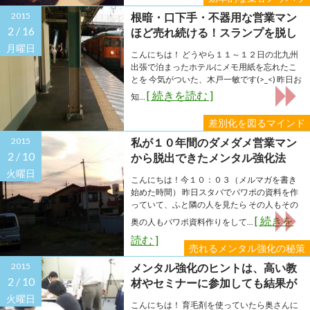
2015
根暗・口下手・不器用な営業マン
2 /
16
ほど売れ続ける！スランプを脱し
成功する秘訣とは？
月曜日
こんにちは！ どうやら１１～１２日の北九州
出張で泊まったホテルにメモ用紙を忘れたこ
とを 今気がついた、木戸一敏です(>_<) 昨日お
[ 続きを読む ]
知...
差別化を図るマインド
2015
私が１０年間のダメダメ営業マン
2 /
10
から脱出できたメンタル強化法
火曜日
こんにちは！今１０：０３（メルマガを書き
始めた時間） 昨日スタバでパワポの資料を作
っていて、ふと隣の人を見たら その人もその
[ 続きを
奥の人もパワポ資料作りをして...
読む ]
売れるメンタル強化の秘策
2015
メンタル強化のヒントは、高い教
2 /
10
材やセミナーに参加しても結果が
部分にあった！
火曜日
こんにちは！ 育毛剤を使っていたら奥さんに