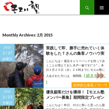
Search
SKIP
TO
CONTENT
Monthly Archives: 2月 2015
2015
実践して即、勝手に売れていく体
2 /
27
験をしたＴさんの集客ノウハウ実
践報告とは？
金曜日
こんにちは！ 最近キャリーバックを持って歩
くことが増えてきた 木戸一敏です(^０^； 本
日２月２５日（水）２４時までに モエル塾に
[ 続きを読む
入会された方には、 期間限...
]
効率的な集客ノウハウ
2015
優良顧客だけを獲得！【モエル塾
2 /
23
メンバー募集】期間限定プレゼン
ト２月２５日（水）まで！
月曜日
こんにちは！ 昨日、やけに寒いと思ったら股