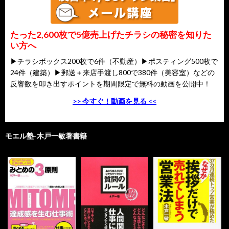
たった2,600枚で5億売上げたチラシの秘密を知りた
い方へ
▶チラシボックス200枚で6件（不動産）▶ポスティング500枚で
24件（建築）▶郵送＋来店手渡し800で380件（美容室）などの
反響数を叩き出すポイントを期間限定で無料の動画を公開中！
>> 今すぐ！動画を見る <<
モエル塾-木戸一敏著書籍