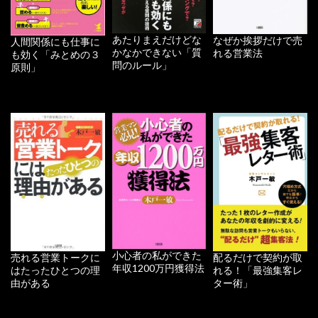
あたりまえだけどな
なぜか挨拶だけで売
人間関係にも仕事に
かなかできない「質
れる営業法
も効く「みとめの３
問のルール」
原則」
小心者の私ができた
配るだけで契約が取
売れる営業トークに
年収1200万円獲得法
れる！「最強集客レ
はたったひとつの理
ター術」
由がある