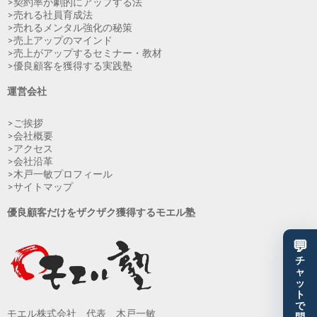
>契約率が劇的にアップする法
>売れる社員育成法
>売れるメンタル強化の秘策
>売上アップのマインド
>売上がアップするセミナー・教材
>優良顧客を獲得する実践塾
運営会社
>ご挨拶
>会社概要
>アクセス
>会社沿革
>木戸一敏プロフィール
>サイトマップ
優良顧客だけをザクザク獲得するモエル塾
💬
チ
ャ
ッ
ト
で
モエル株式会社 代表 木戸一敏