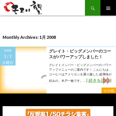
Search
SKIP
TO
CONTENT
Monthly Archives: 1月 2008
2008
グレイト・ビッグメンバーのコー
1 /
1
スがパワーアップしました！
火曜日
グレイトメンバー・ビッグメンバーの パワー
アップメニューのご案内です！ こんにちは、
コーヒーはアメリカンを通り越した 超薄味が
[ 続きを読む ]
好みの、木戸一敏です。 ...
その他