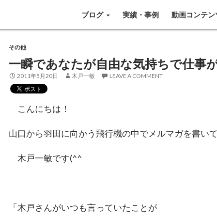
SKIP TO CONTENT
ブログ
実績・事例
動画コンテン
その他
一瞬であなたが自由な気持ちで仕事
2011年5月20日
木戸一敏
LEAVE A COMMENT
こんにちは！
山口から羽田に向かう飛行機の中でメルマガを書い
木戸一敏です(^^
「木戸さんがいつも言っていたことが