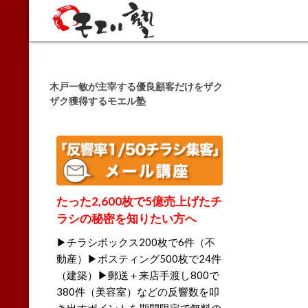
Search
木戸一敏が主宰する優良顧客だけをザク
ザク獲得するモエル塾
たった2,600枚で5億売上げたチ
ラシの秘密を知りたい方へ
▶チラシボックス200枚で6件（不
動産）▶ポスティング500枚で24件
（建築）▶郵送＋来店手渡し800で
380件（美容室）などの反響数を叩
き出すポイントを期間限定で無料の