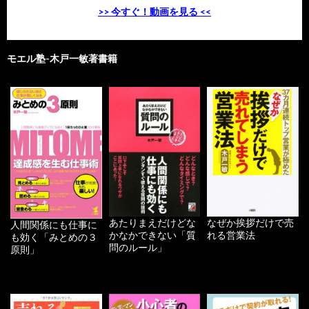
>> 今すぐ！動画を見る <<
モエル塾-木戸一敏著書籍
あたりまえだけどな
なぜか挨拶だけで売
人間関係にも仕事に
かなかできない「質
れる営業法
も効く「みとめの３
問のルール」
原則」