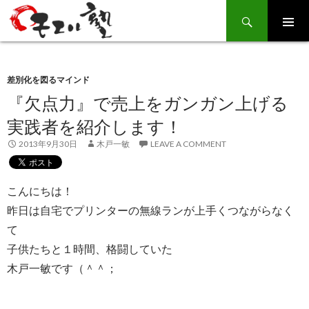
Search
SKIP
TO
CONTENT
差別化を図るマインド
『欠点力』で売上をガンガン上げる
実践者を紹介します！
2013年9月30日
木戸一敏
LEAVE A COMMENT
こんにちは！
昨日は自宅でプリンターの無線ランが上手くつながらなく
て
子供たちと１時間、格闘していた
木戸一敏です（＾＾；