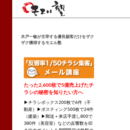
Search
木戸一敏が主宰する優良顧客だけをザク
ザク獲得するモエル塾
たった2,600枚で5億売上げたチ
ラシの秘密を知りたい方へ
▶チラシボックス200枚で6件（不
動産）▶ポスティング500枚で24件
（建築）▶郵送＋来店手渡し800で
380件（美容室）などの反響数を叩
き出すポイントを期間限定で無料の