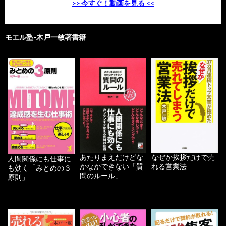
>> 今すぐ！動画を見る <<
モエル塾-木戸一敏著書籍
あたりまえだけどな
なぜか挨拶だけで売
人間関係にも仕事に
かなかできない「質
れる営業法
も効く「みとめの３
問のルール」
原則」