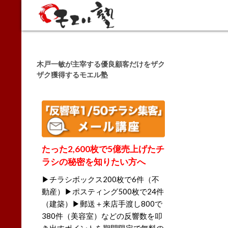
Search
木戸一敏が主宰する優良顧客だけをザク
ザク獲得するモエル塾
たった2,600枚で5億売上げたチ
ラシの秘密を知りたい方へ
▶チラシボックス200枚で6件（不
動産）▶ポスティング500枚で24件
（建築）▶郵送＋来店手渡し800で
380件（美容室）などの反響数を叩
き出すポイントを期間限定で無料の