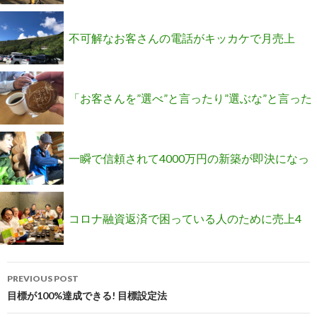
円と聞いてブっ飛びました(;’∀’)
不可解なお客さんの電話がキッカケで月売上
120万円が1000万円になりました
「お客さんを”選べ”と言ったり”選ぶな”と言った
りどっちですか？」という意見をいただきまし
一瞬で信頼されて4000万円の新築が即決になっ
た(;’∀’)
たSさんの話
コロナ融資返済で困っている人のために売上4
Post
倍にした新ツール公開セミナーを無料します!
PREVIOUS POST
navigation
目標が100%達成できる! 目標設定法