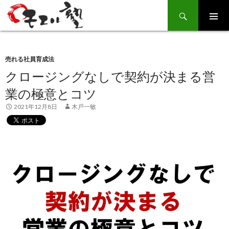
Search
SKIP
TO
CONTENT
売れる社員育成法
クロージングなしで契約が決まる営
業の極意とコツ
2021年12月8日
木戸一敏