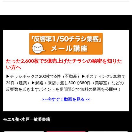
たった2,600枚で5億売上げたチラシの秘密を知りた
い方へ
▶チラシボックス200枚で6件（不動産）▶ポスティング500枚で
24件（建築）▶郵送＋来店手渡し800で380件（美容室）などの
反響数を叩き出すポイントを期間限定で無料の動画を公開中！
>> 今すぐ！動画を見る <<
モエル塾-木戸一敏著書籍