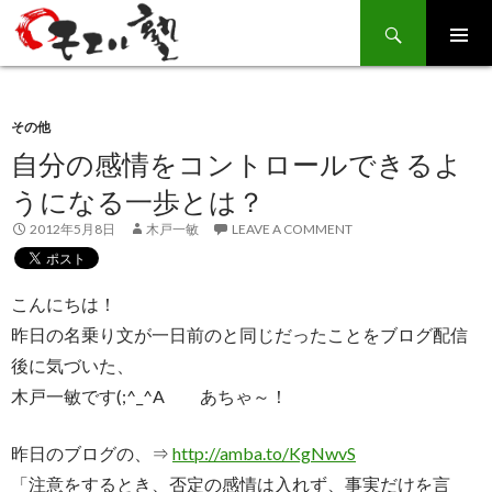
Search
SKIP
TO
CONTENT
その他
自分の感情をコントロールできるよ
うになる一歩とは？
2012年5月8日
木戸一敏
LEAVE A COMMENT
こんにちは！
昨日の名乗り文が一日前のと同じだったことをブログ配信
後に気づいた、
木戸一敏です(;^_^A あちゃ～！
昨日のブログの、⇒
http://amba.to/KgNwvS
「注意をするとき、否定の感情は入れず、事実だけを言