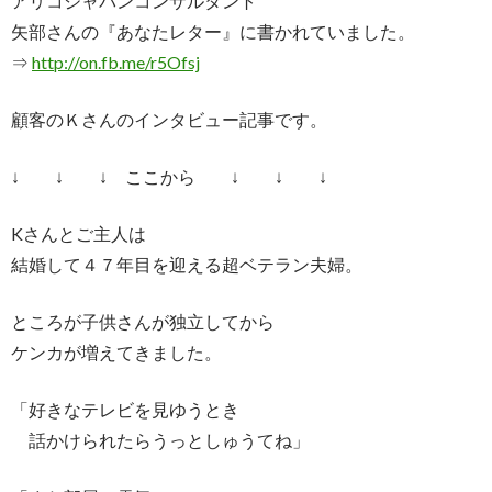
アリコジャパンコンサルタント
矢部さんの『あなたレター』に書かれていました。
⇒
http://on.fb.me/r5Ofsj
顧客のＫさんのインタビュー記事です。
↓ ↓ ↓ ここから ↓ ↓ ↓
Kさんとご主人は
結婚して４７年目を迎える超ベテラン夫婦。
ところが子供さんが独立してから
ケンカが増えてきました。
「好きなテレビを見ゆうとき
話かけられたらうっとしゅうてね」