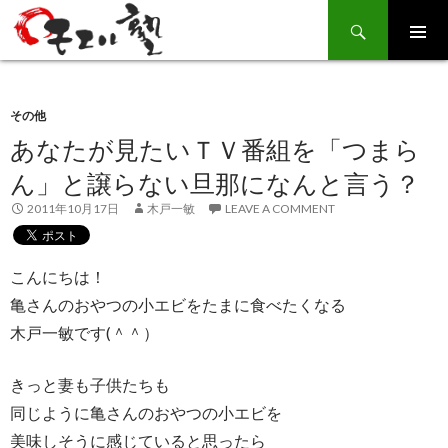
Search
SKIP
TO
CONTENT
その他
あなたが見たいＴＶ番組を「つまら
ん」と譲らない旦那になんと言う？
2011年10月17日
木戸一敏
LEAVE A COMMENT
こんにちは！
亀さんのおやつの小エビをたまに食べたくなる
木戸一敏です(＾＾）
きっと妻も子供たちも
同じように亀さんのおやつの小エビを
美味しそうに感じていると思ったら