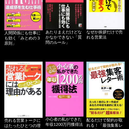
あたりまえだけどな
なぜか挨拶だけで売
人間関係にも仕事に
かなかできない「質
れる営業法
も効く「みとめの３
問のルール」
原則」
小心者の私ができた
配るだけで契約が取
売れる営業トークに
年収1200万円獲得法
れる！「最強集客レ
はたったひとつの理