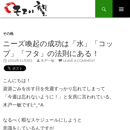
Search
SKIP
TO
CONTENT
その他
ニーズ喚起の成功は「水」「コッ
プ」「フタ」の法則にある！
2011年11月8日
木戸一敏
LEAVE A COMMENT
こんにちは！
資源ごみを出す日を先週すっかり忘れてしまって
「今週は忘れないように！」と女房に言われている、
木戸一敏です(;^_^A
なるべく暇なスケジュールにしようと
意識をしているんですが