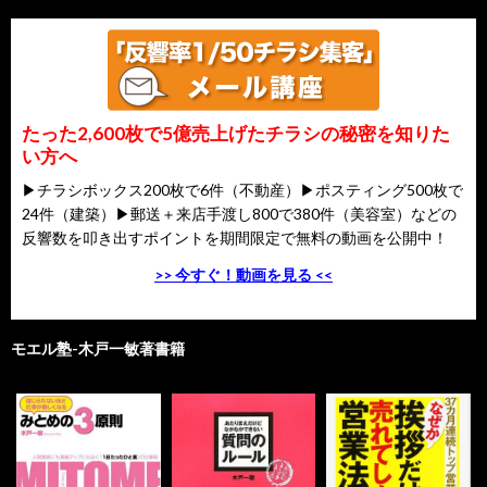
たった2,600枚で5億売上げたチラシの秘密を知りた
い方へ
▶チラシボックス200枚で6件（不動産）▶ポスティング500枚で
24件（建築）▶郵送＋来店手渡し800で380件（美容室）などの
反響数を叩き出すポイントを期間限定で無料の動画を公開中！
>> 今すぐ！動画を見る <<
モエル塾-木戸一敏著書籍