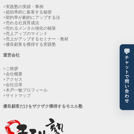
>実践塾の実績・事例
>超効率的に集客する秘密
>契約率が劇的にアップする法
>売れる社員育成法
>売れるメンタル強化の秘策
>売上アップのマインド
>売上がアップするセミナー・教材
>優良顧客を獲得する実践塾
💬
運営会社
チ
ャ
ッ
>ご挨拶
ト
>会社概要
で
>アクセス
問
>会社沿革
い
>木戸一敏プロフィール
合
>サイトマップ
わ
せ
優良顧客だけをザクザク獲得するモエル塾