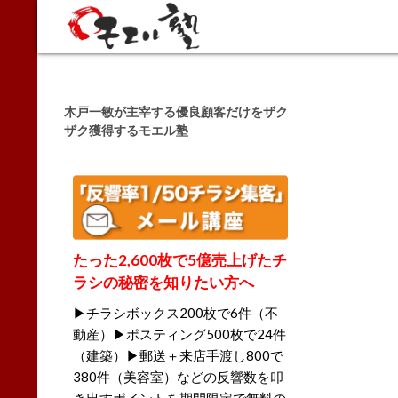
Search
木戸一敏が主宰する優良顧客だけをザク
ザク獲得するモエル塾
たった2,600枚で5億売上げたチ
ラシの秘密を知りたい方へ
▶チラシボックス200枚で6件（不
動産）▶ポスティング500枚で24件
（建築）▶郵送＋来店手渡し800で
380件（美容室）などの反響数を叩
き出すポイントを期間限定で無料の