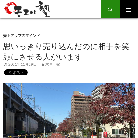
Search
SKIP
TO
CONTENT
売上アップのマインド
思いっきり売り込んだのに相手を笑
顔にさせる人がいます
2021年11月29日
木戸一敏