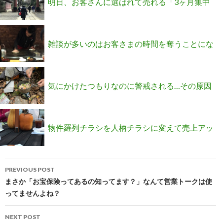
明日、お客さんに選ばれて売れる「3ヶ月集中
プログラム」の募集をします
雑談が多いのはお客さまの時間を奪うことにな
るので営業パーソンとして失格だと思います
気にかけたつもりなのに警戒される…その原因
か？
が”しかし”の一語にあったとは！？
物件羅列チラシを人柄チラシに変えて売上アッ
Post
プした不動産チラシの実物公開
PREVIOUS POST
navigation
まさか「お宝保険ってあるの知ってます？」なんて営業トークは使
ってませんよね？
NEXT POST