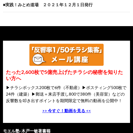
■実践！みとめ道場 ２０２１年１２月１日発行
たった2,600枚で5億売上げたチラシの秘密を知りた
い方へ
▶チラシボックス200枚で6件（不動産）▶ポスティング500枚で
24件（建築）▶郵送＋来店手渡し800で380件（美容室）などの
反響数を叩き出すポイントを期間限定で無料の動画を公開中！
>> 今すぐ！動画を見る <<
モエル塾-木戸一敏著書籍