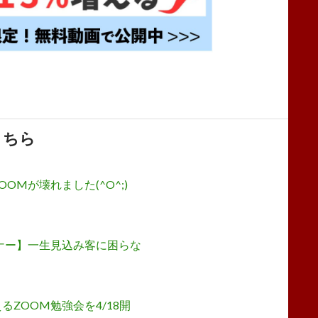
こちら
OMが壊れました(^O^;)
ナー】一生見込み客に困らな
ZOOM勉強会を4/18開