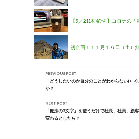
催！（成果を上げた実例公開
【5／21(木)締切】コロナの
ご参加ください
初企画！１１月１６日（土）
Post
催します(^o^)
PREVIOUS POST
navigation
「どうしたいのか自分のことがわからない(>_<
か？
NEXT POST
「魔法の3文字」を使うだけで社長、社員、顧
変わるとしたら？