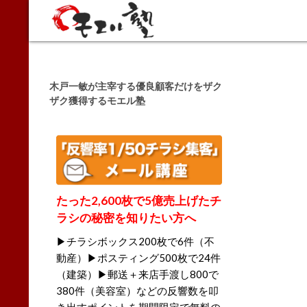
Search
木戸一敏が主宰する優良顧客だけをザク
ザク獲得するモエル塾
たった2,600枚で5億売上げたチ
ラシの秘密を知りたい方へ
▶チラシボックス200枚で6件（不
動産）▶ポスティング500枚で24件
（建築）▶郵送＋来店手渡し800で
380件（美容室）などの反響数を叩
き出すポイントを期間限定で無料の