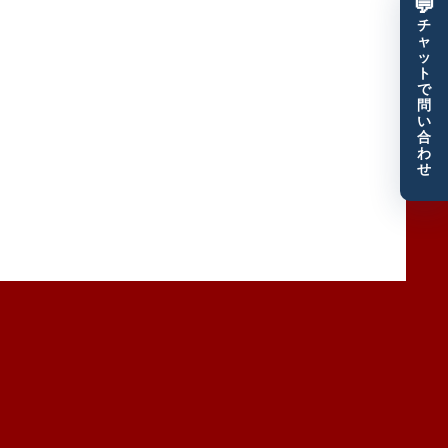
💬
チ
ャ
ッ
ト
で
問
い
合
わ
せ
優良顧客だけをザクザク獲得するモエル塾