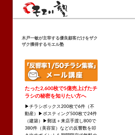
Search
木戸一敏が主宰する優良顧客だけをザク
ザク獲得するモエル塾
たった2,600枚で5億売上げたチ
ラシの秘密を知りたい方へ
▶チラシボックス200枚で6件（不
動産）▶ポスティング500枚で24件
（建築）▶郵送＋来店手渡し800で
380件（美容室）などの反響数を叩
き出すポイントを期間限定で無料の