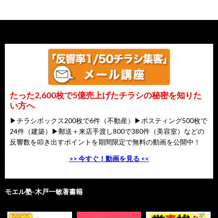
たった2,600枚で5億売上げたチラシの秘密を知りた
い方へ
▶チラシボックス200枚で6件（不動産）▶ポスティング500枚で
24件（建築）▶郵送＋来店手渡し800で380件（美容室）などの
反響数を叩き出すポイントを期間限定で無料の動画を公開中！
>> 今すぐ！動画を見る <<
モエル塾-木戸一敏著書籍