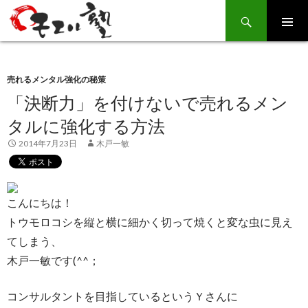
Search
SKIP
TO
CONTENT
売れるメンタル強化の秘策
「決断力」を付けないで売れるメン
タルに強化する方法
2014年7月23日
木戸一敏
こんにちは！
トウモロコシを縦と横に細かく切って焼くと変な虫に見え
てしまう、
木戸一敏です(^^；
コンサルタントを目指しているというＹさんに