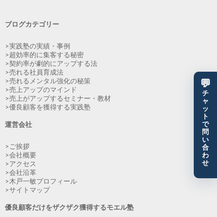
ブログカテゴリー
>実践塾の実績・事例
>超効率的に集客する秘密
>契約率が劇的にアップする法
>売れる社員育成法
>売れるメンタル強化の秘策
💬
>売上アップのマインド
チ
>売上がアップするセミナー・教材
ャ
>優良顧客を獲得する実践塾
ッ
ト
運営会社
で
問
い
>ご挨拶
合
>会社概要
わ
せ
>アクセス
>会社沿革
>木戸一敏プロフィール
>サイトマップ
優良顧客だけをザクザク獲得するモエル塾