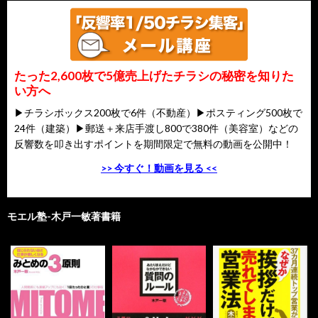
たった2,600枚で5億売上げたチラシの秘密を知りた
い方へ
▶チラシボックス200枚で6件（不動産）▶ポスティング500枚で
24件（建築）▶郵送＋来店手渡し800で380件（美容室）などの
反響数を叩き出すポイントを期間限定で無料の動画を公開中！
>> 今すぐ！動画を見る <<
モエル塾-木戸一敏著書籍