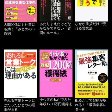
あたりまえだけどな
なぜか挨拶だけで売
人間関係にも仕事に
かなかできない「質
れる営業法
も効く「みとめの３
問のルール」
原則」
小心者の私ができた
配るだけで契約が取
売れる営業トークに
年収1200万円獲得法
れる！「最強集客レ
はたったひとつの理
ター術」
由がある