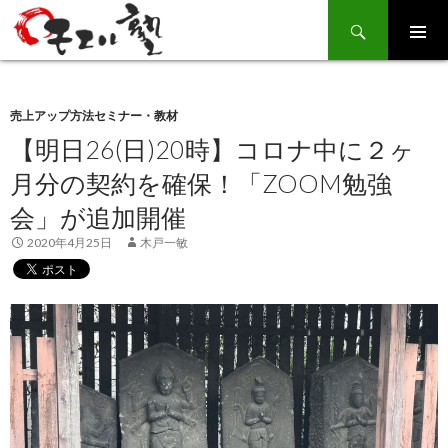
Search
SKIP
TO
CONTENT
売上アップ方法セミナー・教材
【明日26(日)20時】コロナ中に２ヶ
月分の契約を確保！「ZOOM勉強
会」が追加開催
2020年4月25日
木戸一敏