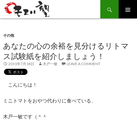
Search
SKIP
TO
CONTENT
その他
あなたの心の余裕を見分けるリトマ
ス試験紙を紹介しましょう！
2011年7月18日
木戸一敏
LEAVE A COMMENT
こんにちは！
ミニトマトをおやつ代わりに食べている、
木戸一敏です（＾＾