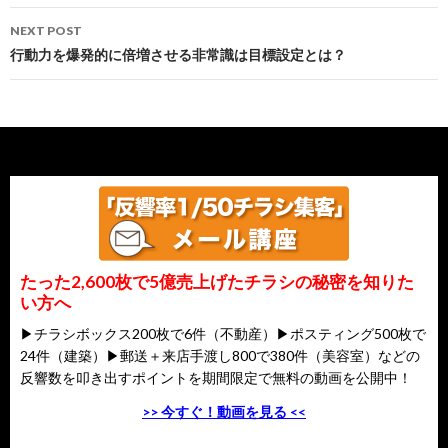
NEXT POST
行動力を爆発的に倍増させる非常識は目標設定とは？
たった2,600枚で5億売上げたチラシの秘密を知りた
い方へ
▶チラシボックス200枚で6件（不動産）▶ポスティング500枚で
24件（建築）▶郵送＋来店手渡し800で380件（美容室）などの
反響数を叩き出すポイントを期間限定で無料の動画を公開中！
>> 今すぐ！動画を見る <<