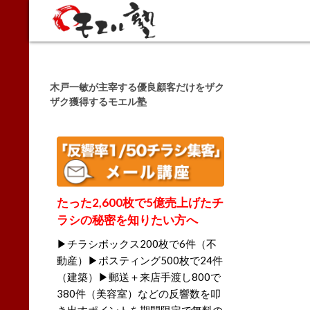
Search
木戸一敏が主宰する優良顧客だけをザク
ザク獲得するモエル塾
たった2,600枚で5億売上げたチ
ラシの秘密を知りたい方へ
▶チラシボックス200枚で6件（不
動産）▶ポスティング500枚で24件
（建築）▶郵送＋来店手渡し800で
380件（美容室）などの反響数を叩
き出すポイントを期間限定で無料の