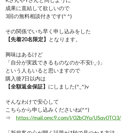
KさんやYさんと同じように
成果に直結して欲しいので
3回の無料相談付きです(^ ^)
その関係でいち早く申し込みをした
【先着20名限定】
となります。
興味はあるけど
「自分が実践できるものなのか不安(-_-)」
という人もいると思いますので
購入後7日以内は
【全額返金保証】
にしました(^_^)v
そんなわけで安心して
こちらから申し込みくださいね(^^)
⇒
https://mail.omc9.com/l/
02bQYo/USqv0TQ3/
「新規客の心が開く話題が1秒で見つかる方法」