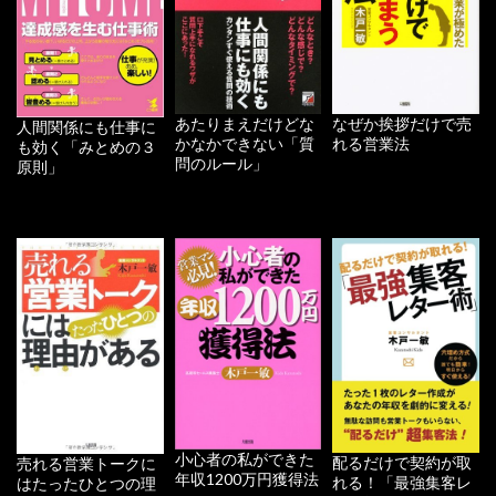
あたりまえだけどな
なぜか挨拶だけで売
人間関係にも仕事に
かなかできない「質
れる営業法
も効く「みとめの３
問のルール」
原則」
小心者の私ができた
配るだけで契約が取
売れる営業トークに
年収1200万円獲得法
れる！「最強集客レ
はたったひとつの理