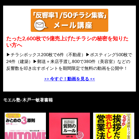
たった2,600枚で5億売上げたチラシの秘密を知りた
い方へ
▶チラシボックス200枚で6件（不動産）▶ポスティング500枚で
24件（建築）▶郵送＋来店手渡し800で380件（美容室）などの
反響数を叩き出すポイントを期間限定で無料の動画を公開中！
>> 今すぐ！動画を見る <<
モエル塾-木戸一敏著書籍