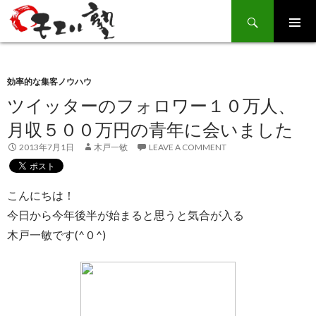
Search
SKIP
TO
CONTENT
効率的な集客ノウハウ
ツイッターのフォロワー１０万人、
月収５００万円の青年に会いました
2013年7月1日
木戸一敏
LEAVE A COMMENT
こんにちは！
今日から今年後半が始まると思うと気合が入る
木戸一敏です(^０^)