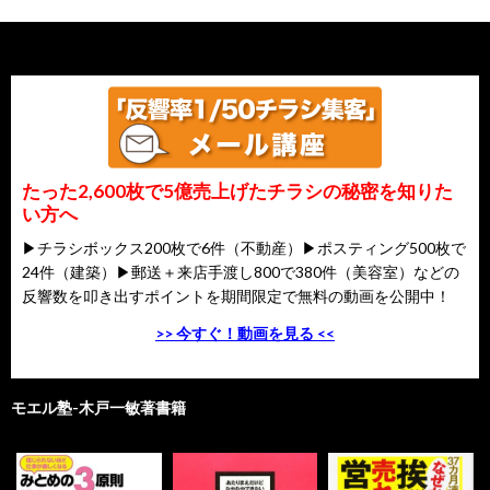
たった2,600枚で5億売上げたチラシの秘密を知りた
い方へ
▶チラシボックス200枚で6件（不動産）▶ポスティング500枚で
24件（建築）▶郵送＋来店手渡し800で380件（美容室）などの
反響数を叩き出すポイントを期間限定で無料の動画を公開中！
>> 今すぐ！動画を見る <<
モエル塾-木戸一敏著書籍