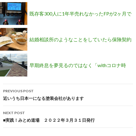
人をわざわざ呼んでくれた」と報告がありまし
既存客300人に1年半売れなかったFPが2ヶ月で
た
400万円を売り上げた理由
結婚相談所のようなことをしていたら保険契約
が取れた話
早期終息を夢見るのではなく「withコロナ時
Post
代」として考え方を切り替える
PREVIOUS POST
navigation
近いうち日本一になる塗装会社があります
NEXT POST
■実践！みとめ道場 ２０２２年３月３１日発行