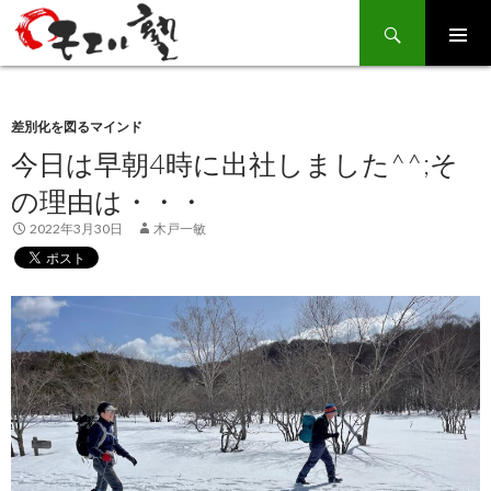
Search
SKIP
TO
CONTENT
差別化を図るマインド
今日は早朝4時に出社しました^^;そ
の理由は・・・
2022年3月30日
木戸一敏