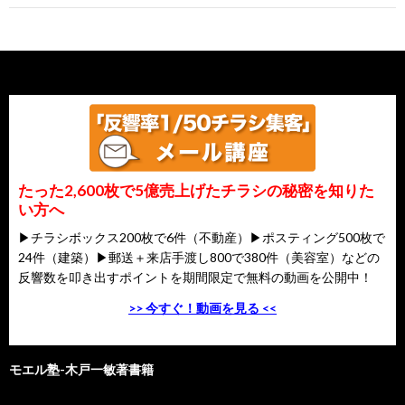
たった2,600枚で5億売上げたチラシの秘密を知りた
い方へ
▶チラシボックス200枚で6件（不動産）▶ポスティング500枚で
24件（建築）▶郵送＋来店手渡し800で380件（美容室）などの
反響数を叩き出すポイントを期間限定で無料の動画を公開中！
>> 今すぐ！動画を見る <<
モエル塾-木戸一敏著書籍