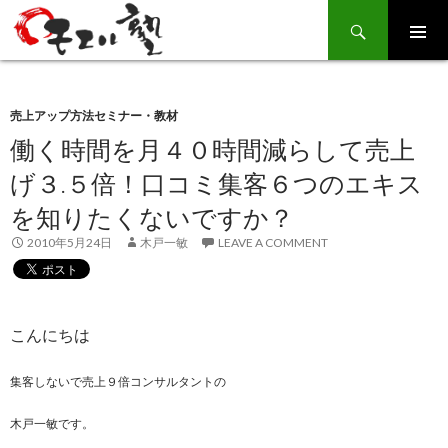
Search
SKIP
TO
CONTENT
売上アップ方法セミナー・教材
働く時間を月４０時間減らして売上
げ３.５倍！口コミ集客６つのエキス
を知りたくないですか？
2010年5月24日
木戸一敏
LEAVE A COMMENT
こんにちは
集客しないで売上９倍コンサルタントの
木戸一敏です。