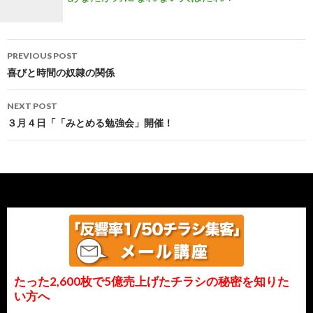
Post
PREVIOUS POST
navigation
喜びと時間の奴隷の関係
NEXT POST
３月４日「「みとめる勉強会」開催！
たった2,600枚で5億売上げたチラシの秘密を知りた
い方へ