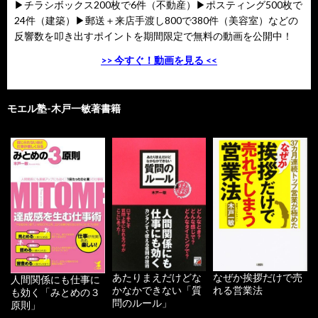
▶チラシボックス200枚で6件（不動産）▶ポスティング500枚で
24件（建築）▶郵送＋来店手渡し800で380件（美容室）などの
反響数を叩き出すポイントを期間限定で無料の動画を公開中！
>> 今すぐ！動画を見る <<
モエル塾-木戸一敏著書籍
あたりまえだけどな
なぜか挨拶だけで売
人間関係にも仕事に
かなかできない「質
れる営業法
も効く「みとめの３
問のルール」
原則」