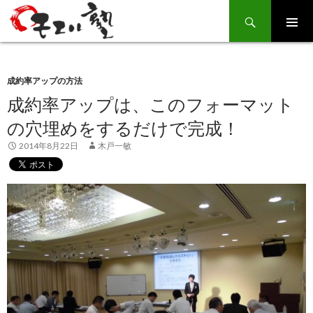
Search
SKIP
TO
CONTENT
成約率アップの方法
成約率アップは、このフォーマット
の穴埋めをするだけで完成！
2014年8月22日
木戸一敏