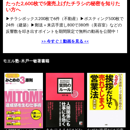
たった2,600枚で5億売上げたチラシの秘密を知りた
い方へ
▶チラシボックス200枚で6件（不動産）▶ポスティング500枚で
24件（建築）▶郵送＋来店手渡し800で380件（美容室）などの
反響数を叩き出すポイントを期間限定で無料の動画を公開中！
>> 今すぐ！動画を見る <<
モエル塾-木戸一敏著書籍
あたりまえだけどな
なぜか挨拶だけで売