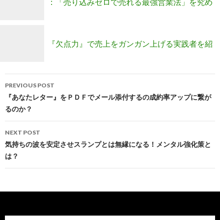
：「売り込みゼロで売れる最強営業法」を究め
るファミリーメンバー募集！
『欠点力』で売上をガンガン上げる実践者を紹
Post
介します！
PREVIOUS POST
navigation
『あなたレター』をＰＤＦでメール添付するの成約率アップに繋が
るのか？
NEXT POST
気持ちの波を安定させスランプとは無縁になる！メンタル強化策と
は？