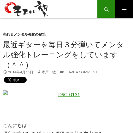
Search
SKIP
TO
CONTENT
売れるメンタル強化の秘策
最近ギターを毎日３分弾いてメンタ
ル強化トレーニングをしています
（＾＾）
2014年4月15日
木戸一敏
LEAVE A COMMENT
こんにちは！