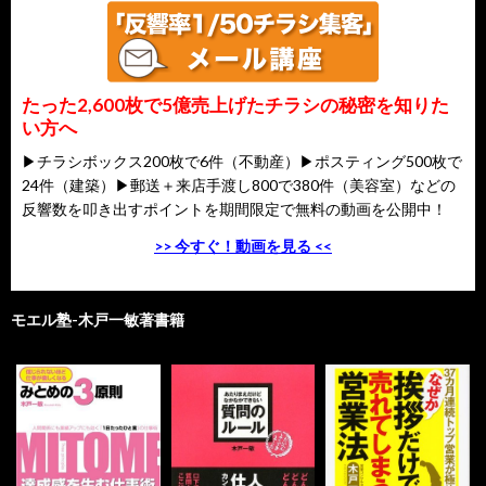
たった2,600枚で5億売上げたチラシの秘密を知りた
い方へ
▶チラシボックス200枚で6件（不動産）▶ポスティング500枚で
24件（建築）▶郵送＋来店手渡し800で380件（美容室）などの
反響数を叩き出すポイントを期間限定で無料の動画を公開中！
>> 今すぐ！動画を見る <<
モエル塾-木戸一敏著書籍