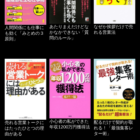
あたりまえだけどな
なぜか挨拶だけで売
人間関係にも仕事に
かなかできない「質
れる営業法
も効く「みとめの３
問のルール」
原則」
小心者の私ができた
配るだけで契約が取
売れる営業トークに
年収1200万円獲得法
れる！「最強集客レ
はたったひとつの理
ター術」
由がある