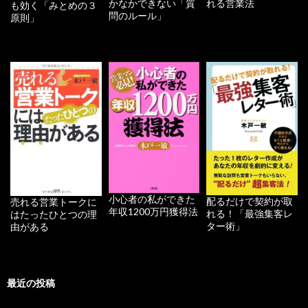
かなかできない「質
れる営業法
も効く「みとめの３
問のルール」
原則」
小心者の私ができた
配るだけで契約が取
売れる営業トークに
年収1200万円獲得法
れる！「最強集客レ
はたったひとつの理
ター術」
由がある
最近の投稿