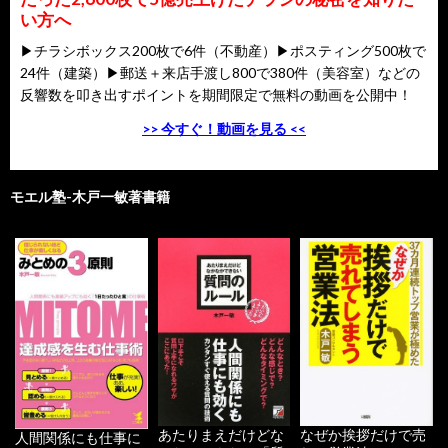
い方へ
▶チラシボックス200枚で6件（不動産）▶ポスティング500枚で
24件（建築）▶郵送＋来店手渡し800で380件（美容室）などの
反響数を叩き出すポイントを期間限定で無料の動画を公開中！
>> 今すぐ！動画を見る <<
モエル塾-木戸一敏著書籍
あたりまえだけどな
なぜか挨拶だけで売
人間関係にも仕事に