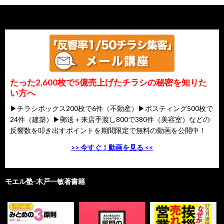
たった2,600枚で5億売上げたチラシの秘密を知りた
い方へ
▶チラシボックス200枚で6件（不動産）▶ポスティング500枚で
24件（建築）▶郵送＋来店手渡し800で380件（美容室）などの
反響数を叩き出すポイントを期間限定で無料の動画を公開中！
>> 今すぐ！動画を見る <<
モエル塾-木戸一敏著書籍