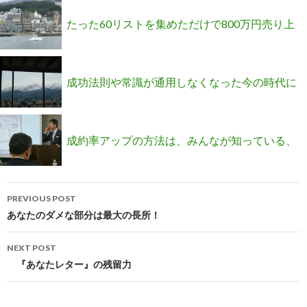
参加！コンサルティングのマインドで質問に回
たった60リストを集めただけで800万円売り上
答します。
げる効率的な集客ノウハウとは？
成功法則や常識が通用しなくなった今の時代に
効果的な売上アップのマインドとは？
成約率アップの方法は、みんなが知っている、
Post
当たり前のことにある。
PREVIOUS POST
navigation
あなたのダメな部分は最大の長所！
NEXT POST
『あなたレター』の残留力