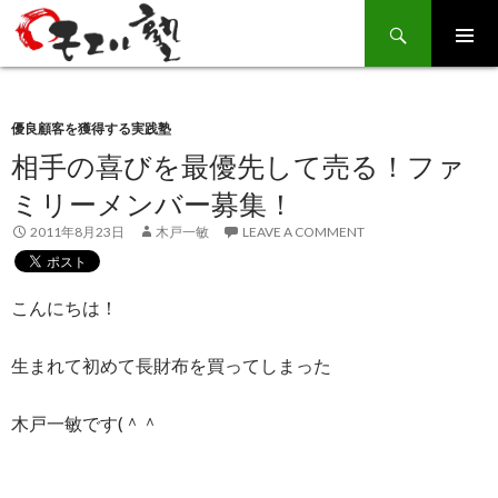
Search
SKIP
TO
CONTENT
優良顧客を獲得する実践塾
相手の喜びを最優先して売る！ファ
ミリーメンバー募集！
2011年8月23日
木戸一敏
LEAVE A COMMENT
こんにちは！
生まれて初めて長財布を買ってしまった
木戸一敏です(＾＾