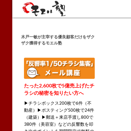
Search
木戸一敏が主宰する優良顧客だけをザク
ザク獲得するモエル塾
たった2,600枚で5億売上げたチ
ラシの秘密を知りたい方へ
▶チラシボックス200枚で6件（不
動産）▶ポスティング500枚で24件
（建築）▶郵送＋来店手渡し800で
380件（美容室）などの反響数を叩
き出すポイントを期間限定で無料の