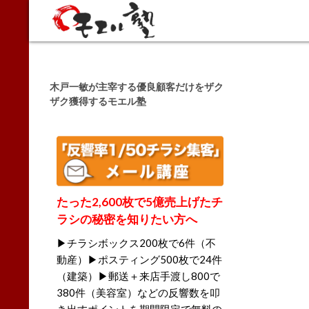
Search
木戸一敏が主宰する優良顧客だけをザク
ザク獲得するモエル塾
たった2,600枚で5億売上げたチ
ラシの秘密を知りたい方へ
▶チラシボックス200枚で6件（不
動産）▶ポスティング500枚で24件
（建築）▶郵送＋来店手渡し800で
380件（美容室）などの反響数を叩
き出すポイントを期間限定で無料の