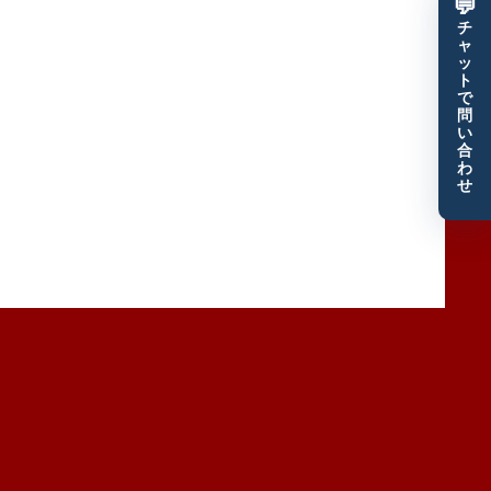
💬
チ
ャ
ッ
ト
で
問
い
合
わ
せ
優良顧客だけをザクザク獲得するモエル塾