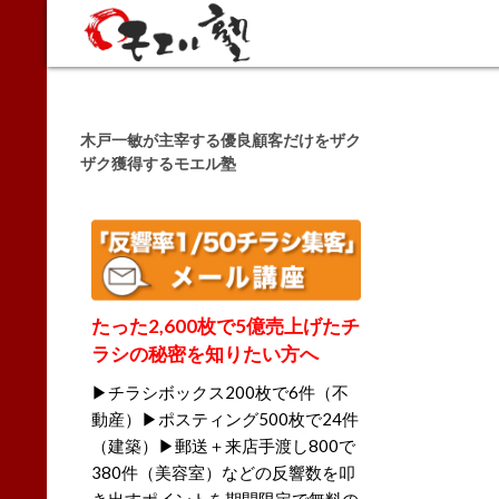
Search
木戸一敏が主宰する優良顧客だけをザク
ザク獲得するモエル塾
たった2,600枚で5億売上げたチ
ラシの秘密を知りたい方へ
▶チラシボックス200枚で6件（不
動産）▶ポスティング500枚で24件
（建築）▶郵送＋来店手渡し800で
380件（美容室）などの反響数を叩
き出すポイントを期間限定で無料の