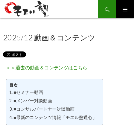
Search
SKIP
TO
CONTENT
2025/12 動画＆コンテンツ
＞＞過去の動画＆コンテンツはこちら
目次
■セミナー動画
■メンバー対談動画
■コンサルパートナー対談動画
■最新のコンテンツ情報「モエル塾通心」