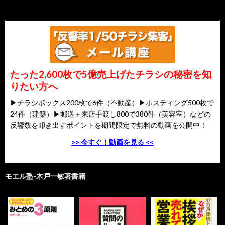
たった2,600枚で5億売上げたチラシの秘密を知
りたい方へ
▶チラシボックス200枚で6件（不動産）▶ポスティング500枚で
24件（建築）▶郵送＋来店手渡し800で380件（美容室）などの
反響数を叩き出すポイントを期間限定で無料の動画を公開中！
>> 今すぐ！動画を見る <<
モエル塾-木戸一敏著書籍