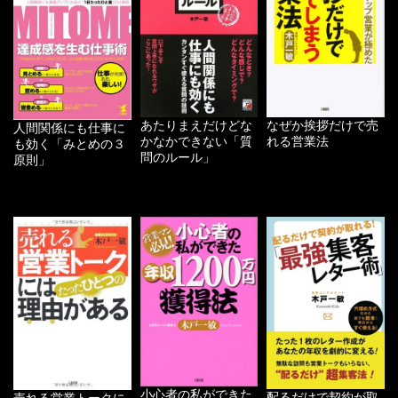
あたりまえだけどな
なぜか挨拶だけで売
人間関係にも仕事に
かなかできない「質
れる営業法
も効く「みとめの３
問のルール」
原則」
小心者の私ができた
配るだけで契約が取
売れる営業トークに