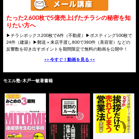
たった2,600枚で5億売上げたチラシの秘密を知
りたい方へ
▶チラシボックス200枚で6件（不動産）▶ポスティング500枚で
24件（建築）▶郵送＋来店手渡し800で380件（美容室）などの
反響数を叩き出すポイントを期間限定で無料の動画を公開中！
>> 今すぐ！動画を見る <<
モエル塾-木戸一敏著書籍