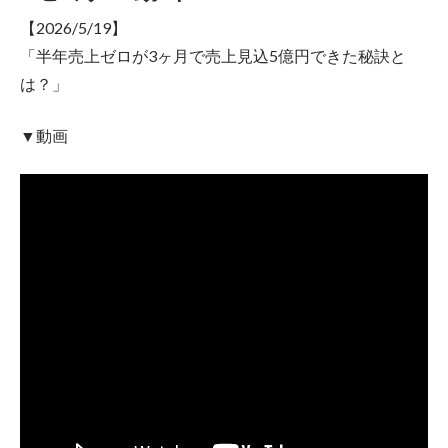
【2026/5/19】
「半年売上ゼロが3ヶ月で売上見込5億円できた秘訣と
は？」
▼動画