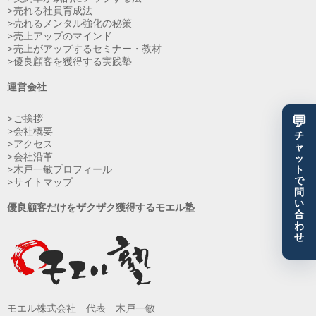
>売れる社員育成法
>売れるメンタル強化の秘策
>売上アップのマインド
>売上がアップするセミナー・教材
>優良顧客を獲得する実践塾
運営会社
>ご挨拶
💬
>会社概要
チ
>アクセス
ャ
>会社沿革
ッ
>木戸一敏プロフィール
ト
で
>サイトマップ
問
い
優良顧客だけをザクザク獲得するモエル塾
合
わ
せ
モエル株式会社 代表 木戸一敏