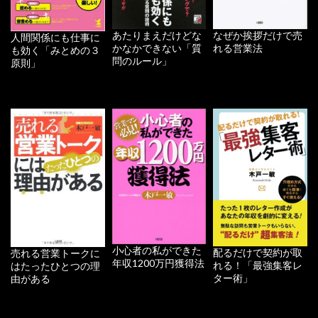
あたりまえだけどな
なぜか挨拶だけで売
人間関係にも仕事に
かなかできない「質
れる営業法
も効く「みとめの３
問のルール」
原則」
小心者の私ができた
配るだけで契約が取
売れる営業トークに
年収1200万円獲得法
れる！「最強集客レ
はたったひとつの理
ター術」
由がある